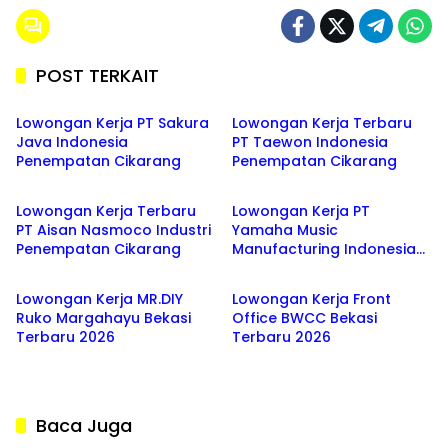
POST TERKAIT
BEKASI
BEKASI
Lowongan Kerja PT Sakura
Lowongan Kerja Terbaru
Java Indonesia
PT Taewon Indonesia
Penempatan Cikarang
Penempatan Cikarang
BEKASI
BEKASI
Lowongan Kerja Terbaru
Lowongan Kerja PT
PT Aisan Nasmoco Industri
Yamaha Music
Penempatan Cikarang
Manufacturing Indonesia
BEKASI
BEKASI
Tahun 2026 Penempatan
Cikarang
Lowongan Kerja MR.DIY
Lowongan Kerja Front
Ruko Margahayu Bekasi
Office BWCC Bekasi
Terbaru 2026
Terbaru 2026
Baca Juga