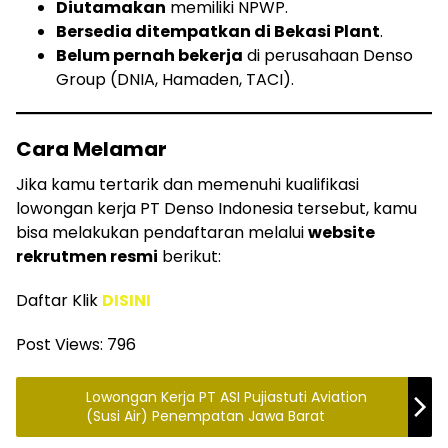
Diutamakan
memiliki NPWP.
Bersedia ditempatkan di Bekasi Plant
.
Belum pernah bekerja
di perusahaan Denso
Group (DNIA, Hamaden, TACI).
Cara Melamar
Jika kamu tertarik dan memenuhi kualifikasi
lowongan kerja PT Denso Indonesia tersebut, kamu
bisa melakukan pendaftaran melalui
website
rekrutmen resmi
berikut:
Daftar Klik
DISINI
Post Views:
796
Lowongan Kerja PT ASI Pujiastuti Aviation
(Susi Air) Penempatan Jawa Barat