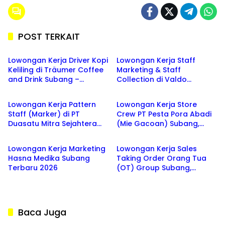
POST TERKAIT
SUBANG
PURWAKARTA
Lowongan Kerja Driver Kopi
Lowongan Kerja Staff
Keliling di Träumer Coffee
Marketing & Staff
and Drink Subang –
Collection di Valdo
SUBANG
SUBANG
Peluang Karir Kreatif
Purwakarta & Subang 2026
Terbaru 2026
Lowongan Kerja Pattern
Lowongan Kerja Store
Staff (Marker) di PT
Crew PT Pesta Pora Abadi
Duasatu Mitra Sejahtera
(Mie Gacoan) Subang,
SUBANG
SUBANG
Subang 2026
Indramayu, Karawang,
Cirebon & Majalengka
Lowongan Kerja Marketing
Lowongan Kerja Sales
Jawa Barat 2026
Hasna Medika Subang
Taking Order Orang Tua
Terbaru 2026
(OT) Group Subang,
Jatibarang, Cirebon 2026
Baca Juga