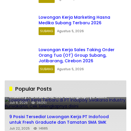
Lowongan Kerja Marketing Hasna
Medika Subang Terbaru 2026
SUBANG
Agustus 5, 2026
Lowongan Kerja Sales Taking Order
Orang Tua (OT) Group Subang,
Jatibarang, Cirebon 2026
SUBANG
Agustus 5, 2026
Popular Posts
Lowongan Kerja Terbaru di PT Indopoly Swakarsa
Industry Purwakarta, Cek Selengkapnya disini
Juli 8, 2025
36051
9 Posisi Tersedia! Lowongan Kerja PT Indofood
untuk Fresh Graduate dan Tamatan SMA SMK
Juli 22, 2025
14985