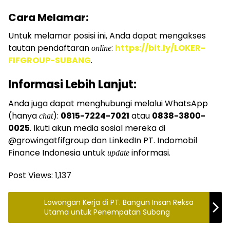
Cara Melamar:
Untuk melamar posisi ini, Anda dapat mengakses
tautan pendaftaran
:
https://bit.ly/LOKER-
online
FIFGROUP-SUBANG
.
Informasi Lebih Lanjut:
Anda juga dapat menghubungi melalui WhatsApp
(hanya
):
0815-7224-7021
atau
0838-3800-
chat
0025
. Ikuti akun media sosial mereka di
@growingatfifgroup dan LinkedIn PT. Indomobil
Finance Indonesia untuk
informasi.
update
Post Views:
1,137
Lowongan Kerja di PT. Bangun Insan Reksa
Utama untuk Penempatan Subang