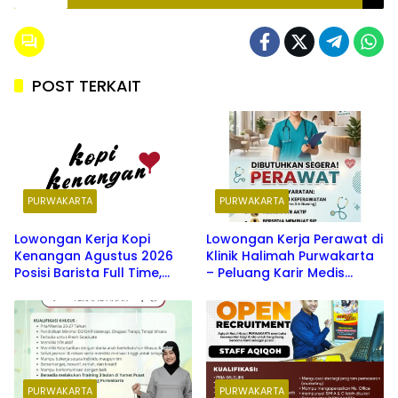
POST TERKAIT
PURWAKARTA
PURWAKARTA
Lowongan Kerja Kopi
Lowongan Kerja Perawat di
Kenangan Agustus 2026
Klinik Halimah Purwakarta
Posisi Barista Full Time,
– Peluang Karir Medis
Simak Syarat, Cara Daftar,
Terbaru 2026
dan Daftar Kota
Penempatannya
PURWAKARTA
PURWAKARTA