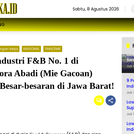
Sabtu, 8 Agustus 2026
NG
ngan kerja
NASIONAL
SMA/SMK
Low
ndustri F&B No. 1 di
Swa
Sel
Juli
Pora Abadi (Mie Gacoan)
9 P
sar-besaran di Jawa Barat!
Ind
Ta
Juli
Lo
Sup
Lul
Juli
Low
Ind