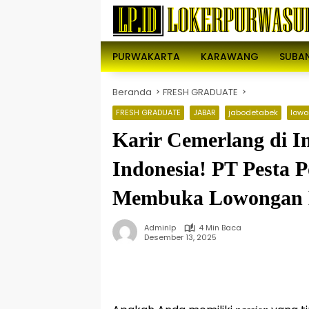
Langsung
ke
konten
PURWAKARTA
KARAWANG
SUBA
Beranda
FRESH GRADUATE
FRESH GRADUATE
JABAR
jabodetabek
lowo
Karir Cemerlang di I
Indonesia! PT Pesta 
Membuka Lowongan Be
Adminlp
4 Min Baca
Desember 13, 2025