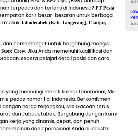
nggi di dunia
(F&B) dan siap
Food & Beverages
Juli
 terpedas dan terlaris di Indonesia?
PT Pesta
Low
mpatan karir besar-besaran untuk berbagai
Pe
 termasuk
Jabodetabek (Kab. Tangerang), Cianjur,
Juli
s, dan bersemangat untuk bergabung mengisi
. Jika Anda memenuhi kualifikasi dan
n Store Crew
 Gacoan, segera pelajari detail posisi dan cara
n yang menaungi merek kuliner fenomenal,
Mie
 mie pedas nomor 1 di Indonesia. Berkomitmen
gi dengan harga terjangkau, Mie Gacoan terus
 Barat dan Jabodetabek. Bergabung dengan kami
gan kerja yang dinamis, cepat, dan penuh
emimpinan dan operasional Anda di industri