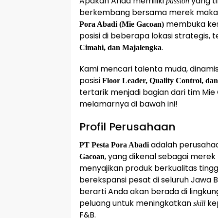
Apakah Anda memiliki
yang ti
passion
berkembang bersama merek makanan
membuka kese
Pora Abadi (Mie Gacoan)
posisi di beberapa lokasi strategis,
.
Cimahi, dan Majalengka
Kami mencari talenta muda, dinami
posisi
Floor Leader, Quality Control, da
tertarik menjadi bagian dari tim Mie
melamarnya di bawah ini!
Profil Perusahaan
adalah perusahaa
PT Pesta Pora Abadi
, yang dikenal sebagai merek
Gacoan
menyajikan produk berkualitas ting
berekspansi pesat di seluruh Jawa
berarti Anda akan berada di lingkun
peluang untuk meningkatkan
kep
skill
F&B.