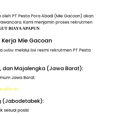
an oleh PT Pesta Pora Abadi (Mie Gacoan) akan
s wawancara. Kami menjamin proses rekrutmen
.
GUT BIAYA APAPUN
Kerja Mie Gacoan
ra
melalui
resmi rekrutmen PT Pesta
online
link
i, dan Majalengka (Jawa Barat):
mum Jawa Barat:
awaBarat
g (Jabodetabek):
k sesuai posisi: