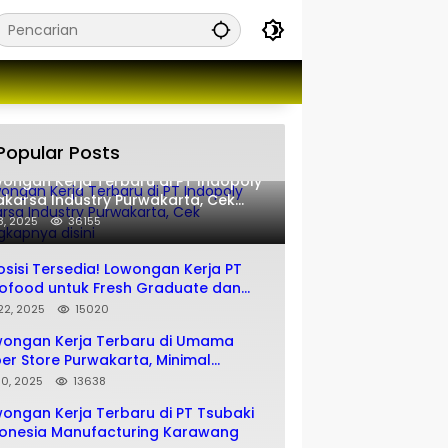
Popular Posts
ongan Kerja Terbaru di PT Indopoly
karsa Industry Purwakarta, Cek
engkapnya disini
 8, 2025
36155
osisi Tersedia! Lowongan Kerja PT
ofood untuk Fresh Graduate dan
matan SMA SMK
 22, 2025
15020
wongan Kerja Terbaru di Umama
er Store Purwakarta, Minimal
usan SMA SMK
 10, 2025
13638
ongan Kerja Terbaru di PT Tsubaki
onesia Manufacturing Karawang