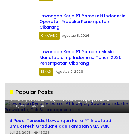
Lowongan Kerja PT Yamazaki Indonesia
Operator Produksi Penempatan
Cikarang
CIKARANG
Agustus 8, 2026
Lowongan Kerja PT Yamaha Music
Manufacturing Indonesia Tahun 2026
Penempatan Cikarang
BEKASI
Agustus 8, 2026
Popular Posts
Lowongan Kerja Terbaru di PT Indopoly Swakarsa
Industry Purwakarta, Cek Selengkapnya disini
Juli 8, 2025
36163
9 Posisi Tersedia! Lowongan Kerja PT Indofood
untuk Fresh Graduate dan Tamatan SMA SMK
Juli 22, 2025
15023