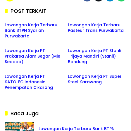
POST TERKAIT
BANK
lowongan kerja
Lowongan Kerja Terbaru
Lowongan Kerja Terbaru
Bank BTPN Syariah
Pasteur Trans Purwakarta
Purwakarta
BEKASI
BANDUNG
Lowongan Kerja PT
Lowongan Kerja PT Stanli
Prakarsa Alam Segar (Mie
Trijaya Mandiri (Stanli)
Sedaap)
Bandung
CIKARANG
KARAWANG
Lowongan Kerja PT
Lowongan Kerja PT Super
KATOLEC Indonesia
Steel Karawang
Penempatan Cikarang
Baca Juga
Lowongan Kerja Terbaru Bank BTPN