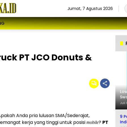
Jumat, 7 Agustus 2026
NG
ruck PT JCO Donuts &
Low
Swa
Sel
Juli
 Apakah Anda pria lulusan SMA/Sederajat,
9 P
Ind
 semangat kerja yang tinggi untuk posisi
?
PT
mobile