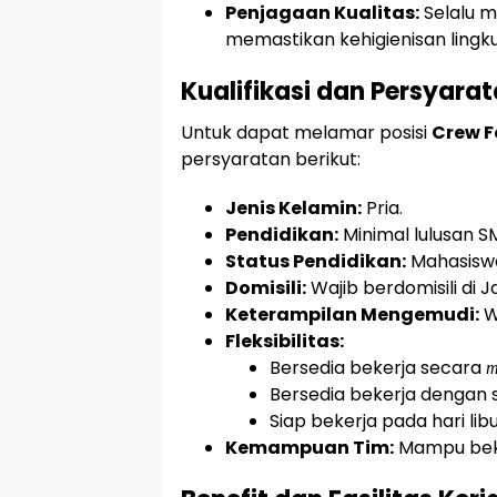
Penjagaan Kualitas:
Selalu m
memastikan kehigienisan lingku
Kualifikasi dan Persyara
Untuk dapat melamar posisi
Crew F
persyaratan berikut:
Jenis Kelamin:
Pria.
Pendidikan:
Minimal lulusan 
Status Pendidikan:
Mahasiswa
Domisili:
Wajib berdomisili di J
Keterampilan Mengemudi:
W
Fleksibilitas:
Bersedia bekerja secara
m
Bersedia bekerja dengan 
Siap bekerja pada hari libu
Kemampuan Tim:
Mampu beker