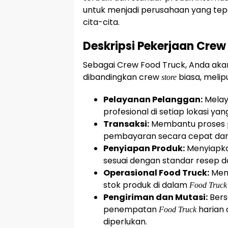
untuk menjadi perusahaan yang tep
cita-cita.
Deskripsi Pekerjaan Crew
Sebagai Crew Food Truck, Anda akan
dibandingkan crew
biasa, melipu
store
Pelayanan Pelanggan:
Melay
profesional di setiap lokasi yang
Transaksi:
Membantu proses 
pembayaran secara cepat dan
Penyiapan Produk:
Menyiapkan
sesuai dengan standar resep da
Operasional Food Truck:
Mema
stok produk di dalam
Food Truck
Pengiriman dan Mutasi:
Bers
penempatan
harian 
Food Truck
diperlukan.