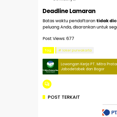
Deadline Lamaran
Batas waktu pendaftaran
tidak d
peluang Anda, disarankan untuk sege
Post Views:
677
Tag:
loker purwakarta
Lowongan Kerja PT. Mitra Prata
Jabodetabek dan Bogor
POST TERKAIT