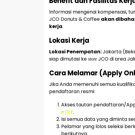
Benefit dan Fasilitas Kerj
Informasi mengenai kompensasi, tunj
JCO Donuts & Coffee
akan dibaha
kerja
.
Lokasi Kerja
Lokasi Penempatan:
Jakarta (Bek
siap dimutasi ke
JCO di area Jak
store
Cara Melamar (Apply Onl
Jika Anda memenuhi semua kualifikasi
pendaftaran resmi:
Akses tautan pendaftaran/App
.
mjkt
Isi semua data yang diminta se
Pelamar yang lolos seleksi ber
berikutnya.