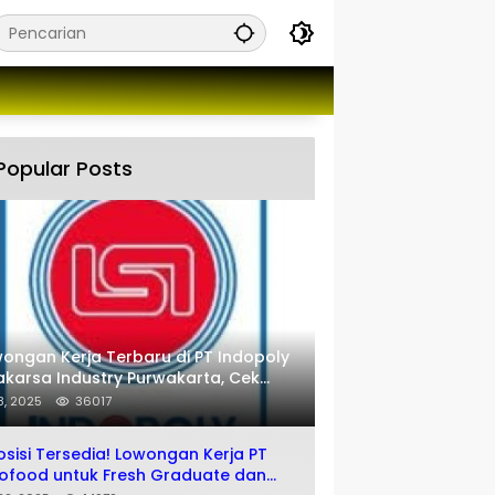
Popular Posts
ongan Kerja Terbaru di PT Indopoly
karsa Industry Purwakarta, Cek
engkapnya disini
 8, 2025
36017
osisi Tersedia! Lowongan Kerja PT
ofood untuk Fresh Graduate dan