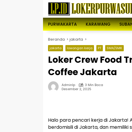
Langsung
ke
konten
PURWAKARTA
KARAWANG
SUBA
Beranda
jakarta
jakarta
lowongan kerja
PT
SMA/SMK
Loker Crew Food T
Coffee Jakarta
Adminlp
3 Min Baca
Desember 2, 2025
Halo para pencari kerja di Jakarta!
berdomisili di Jakarta, dan memiliki