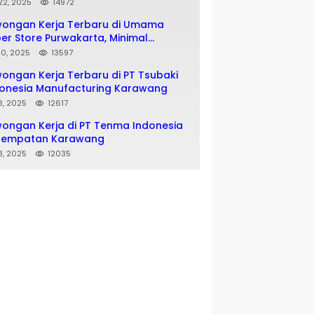
matan SMA SMK
 22, 2025
14972
wongan Kerja Terbaru di Umama
er Store Purwakarta, Minimal
usan SMA SMK
 10, 2025
13597
ongan Kerja Terbaru di PT Tsubaki
onesia Manufacturing Karawang
 8, 2025
12617
ongan Kerja di PT Tenma Indonesia
nempatan Karawang
 8, 2025
12035