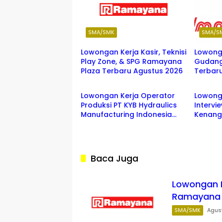
SMA/SMK
SMA/S
Lowongan Kerja Kasir, Teknisi
Lowong
Play Zone, & SPG Ramayana
Gudang
Plaza Terbaru Agustus 2026
Terbar
SMA/SMK
SMA/S
Lowongan Kerja Operator
Lowong
Produksi PT KYB Hydraulics
Intervi
Manufacturing Indonesia
Kenang
2026
2026
Baca Juga
Lowongan Ke
Ramayana 
SMA/SMK
Agus