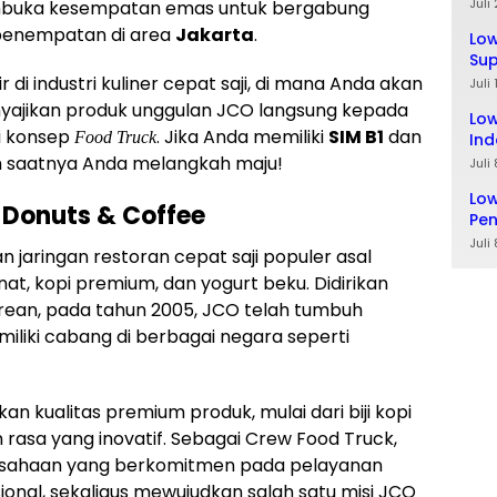
Ta
Juli
uka kesempatan emas untuk bergabung
enempatan di area
Jakarta
.
Lo
Sup
Lul
r di industri kuliner cepat saji, di mana Anda akan
Juli
yajikan produk unggulan JCO langsung kepada
Low
ui konsep
. Jika Anda memiliki
SIM B1
dan
Food Truck
Ind
lah saatnya Anda melangkah maju!
Juli
Low
 Donuts & Coffee
Pe
Juli
jaringan restoran cepat saji populer asal
at, kopi premium, dan yogurt beku. Didirikan
rean, pada tahun 2005, JCO telah tumbuh
iliki cabang di berbagai negara seperti
n kualitas premium produk, mulai dari biji kopi
 rasa yang inovatif. Sebagai Crew Food Truck,
rusahaan yang berkomitmen pada pelayanan
ional, sekaligus mewujudkan salah satu misi JCO