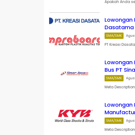
Apakah Anda sed
Lowongan K
Dasatama 
SMA/SMK
Agus
PT Kreasi Dasa
Lowongan 
Bus PT Sin
SMA/SMK
Agus
Meta Descripti
Lowongan K
Manufactur
SMA/SMK
Agus
Meta Descriptio