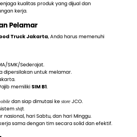
enjaga kualitas produk yang dijual dan
ngan kerja.
tan Pelamar
ood Truck Jakarta
, Anda harus memenuhi
SMA/SMK/Sederajat.
 dipersilakan untuk melamar.
akarta.
ajib memiliki
SIM B1
.
dan siap dimutasi ke
JCO.
obile
store
sistem
.
shift
r nasional, hari Sabtu, dan hari Minggu.
ja sama dengan tim secara solid dan efektif.