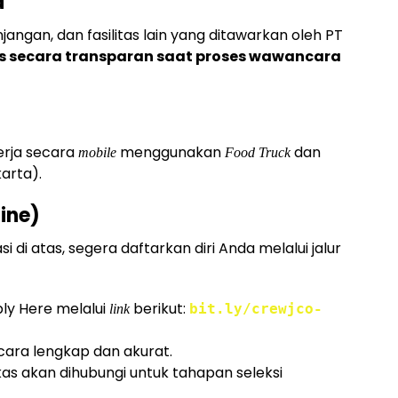
a
angan, dan fasilitas lain yang ditawarkan oleh PT
s secara transparan saat proses wawancara
erja secara
menggunakan
dan
mobile
Food Truck
arta).
ine)
 di atas, segera daftarkan diri Anda melalui jalur
ly Here melalui
berikut:
bit.ly/crewjco-
link
cara lengkap dan akurat.
kas akan dihubungi untuk tahapan seleksi