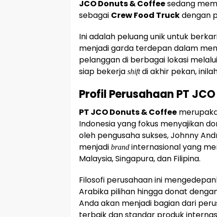
JCO Donuts & Coffee
sedang memb
sebagai
Crew Food Truck
dengan p
Ini adalah peluang unik untuk berkari
menjadi garda terdepan dalam men
pelanggan di berbagai lokasi melal
siap bekerja
di akhir pekan, ini
shift
Profil Perusahaan PT JCO
PT JCO Donuts & Coffee
merupakan 
Indonesia yang fokus menyajikan don
oleh pengusaha sukses, Johnny And
menjadi
internasional yang mem
brand
Malaysia, Singapura, dan Filipina.
Filosofi perusahaan ini mengedepanka
Arabika pilihan hingga donat dengan
Anda akan menjadi bagian dari pe
terbaik dan standar produk internas