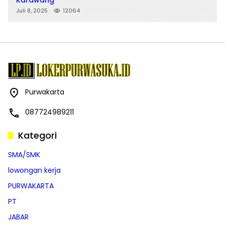
Juli 8, 2025
12064
Purwakarta
087724989211
Kategori
SMA/SMK
lowongan kerja
PURWAKARTA
PT
JABAR