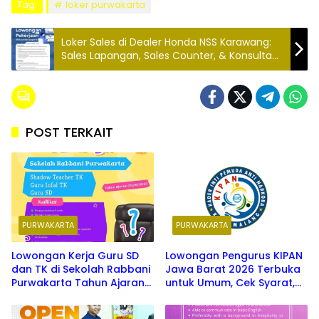
Tag:
loker purwakarta
Loker Sales di Dealer Honda NSS Karawang:
Sales Lapangan, Sales Counter, & Konsultan
Bisnis Agen
POST TERKAIT
PURWAKARTA
PURWAKARTA
Lowongan Kerja Guru SD
Lowongan Pengurus KIPAN
dan TK di Sekolah Rabbani
Jawa Barat 2026 Terbuka
Purwakarta Tahun Ajaran
untuk Umum, Cek Syarat,
2026/2027
Jadwal, dan 5 Zona
Wilayah Penempatan