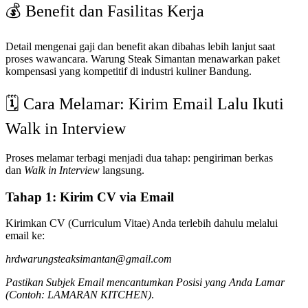
💰 Benefit dan Fasilitas Kerja
Detail mengenai gaji dan benefit akan dibahas lebih lanjut saat
proses wawancara. Warung Steak Simantan menawarkan paket
kompensasi yang kompetitif di industri kuliner Bandung.
🗓️ Cara Melamar: Kirim Email Lalu Ikuti
Walk in Interview
Proses melamar terbagi menjadi dua tahap: pengiriman berkas
dan
Walk in Interview
langsung.
Tahap 1: Kirim CV via Email
Kirimkan CV (Curriculum Vitae) Anda terlebih dahulu melalui
email ke:
h
r
d
w
a
r
u
n
g
s
t
e
ak
s
iman
t
an
@
g
mai
l
.
co
m
Pastikan Subjek Email mencantumkan Posisi yang Anda Lamar
(Contoh: LAMARAN KITCHEN)
.