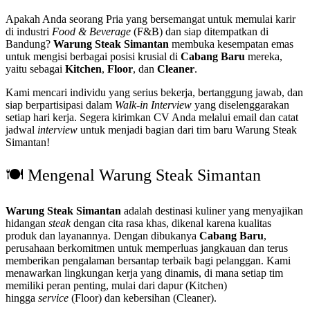
Apakah Anda seorang Pria yang bersemangat untuk memulai karir
di industri
Food & Beverage
(F&B) dan siap ditempatkan di
Bandung?
Warung Steak Simantan
membuka kesempatan emas
untuk mengisi berbagai posisi krusial di
Cabang Baru
mereka,
yaitu sebagai
Kitchen
,
Floor
, dan
Cleaner
.
Kami mencari individu yang serius bekerja, bertanggung jawab, dan
siap berpartisipasi dalam
Walk-in Interview
yang diselenggarakan
setiap hari kerja. Segera kirimkan CV Anda melalui email dan catat
jadwal
interview
untuk menjadi bagian dari tim baru Warung Steak
Simantan!
🍽️ Mengenal Warung Steak Simantan
Warung Steak Simantan
adalah destinasi kuliner yang menyajikan
hidangan
steak
dengan cita rasa khas, dikenal karena kualitas
produk dan layanannya. Dengan dibukanya
Cabang Baru
,
perusahaan berkomitmen untuk memperluas jangkauan dan terus
memberikan pengalaman bersantap terbaik bagi pelanggan. Kami
menawarkan lingkungan kerja yang dinamis, di mana setiap tim
memiliki peran penting, mulai dari dapur (Kitchen)
hingga
service
(Floor) dan kebersihan (Cleaner).