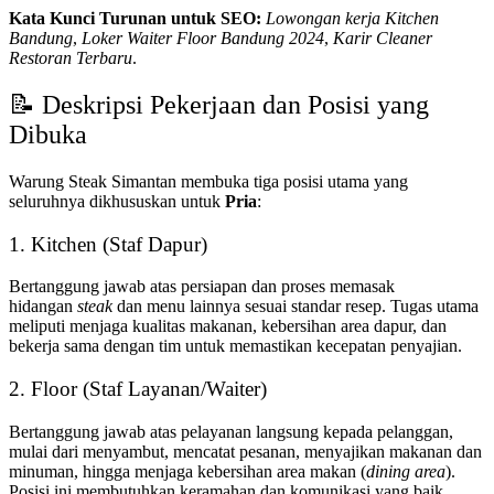
Kata Kunci Turunan untuk SEO:
Lowongan kerja Kitchen
Bandung
,
Loker Waiter Floor Bandung 2024
,
Karir Cleaner
Restoran Terbaru
.
📝 Deskripsi Pekerjaan dan Posisi yang
Dibuka
Warung Steak Simantan membuka tiga posisi utama yang
seluruhnya dikhususkan untuk
Pria
:
1. Kitchen (Staf Dapur)
Bertanggung jawab atas persiapan dan proses memasak
hidangan
steak
dan menu lainnya sesuai standar resep. Tugas utama
meliputi menjaga kualitas makanan, kebersihan area dapur, dan
bekerja sama dengan tim untuk memastikan kecepatan penyajian.
2. Floor (Staf Layanan/Waiter)
Bertanggung jawab atas pelayanan langsung kepada pelanggan,
mulai dari menyambut, mencatat pesanan, menyajikan makanan dan
minuman, hingga menjaga kebersihan area makan (
dining area
).
Posisi ini membutuhkan keramahan dan komunikasi yang baik.