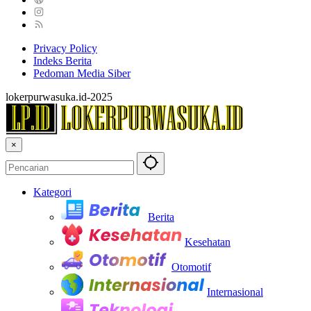
Privacy Policy
Indeks Berita
Pedoman Media Siber
lokerpurwasuka.id-2025
×
Kategori
Berita
Kesehatan
Otomotif
Internasional