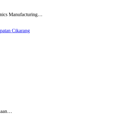
onics Manufacturing…
patan Cikarang
ahaan…