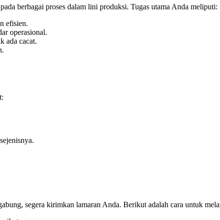
pada berbagai proses dalam lini produksi. Tugas utama Anda meliputi:
 efisien.
dar operasional.
k ada cacat.
n.
t:
sejenisnya.
rgabung, segera kirimkan lamaran Anda. Berikut adalah cara untuk mel