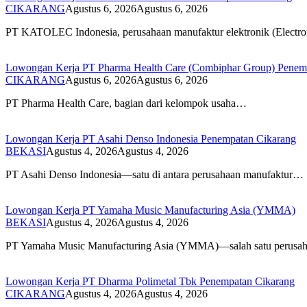
CIKARANG
Agustus 6, 2026
Agustus 6, 2026
PT KATOLEC Indonesia, perusahaan manufaktur elektronik (Electr
Lowongan Kerja PT Pharma Health Care (Combiphar Group) Penem
CIKARANG
Agustus 6, 2026
Agustus 6, 2026
PT Pharma Health Care, bagian dari kelompok usaha…
Lowongan Kerja PT Asahi Denso Indonesia Penempatan Cikarang
BEKASI
Agustus 4, 2026
Agustus 4, 2026
PT Asahi Denso Indonesia—satu di antara perusahaan manufaktur…
Lowongan Kerja PT Yamaha Music Manufacturing Asia (YMMA)
BEKASI
Agustus 4, 2026
Agustus 4, 2026
PT Yamaha Music Manufacturing Asia (YMMA)—salah satu perus
Lowongan Kerja PT Dharma Polimetal Tbk Penempatan Cikarang
CIKARANG
Agustus 4, 2026
Agustus 4, 2026