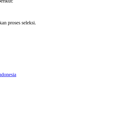
erikut:
an proses seleksi.
ndonesia