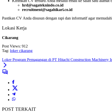
Kirimkan CV terbaru Anda melalui email ke salah satu alamat b
hrd@sagateknindo.co.id
recruitment@sagahikari.co.id
Pastikan CV Anda disusun dengan rapi dan informatif agar memudahk
Lokasi Kerja
Cikarang
Post Views:
912
Tag:
loker cikarang
Loker Program Pemagangan di PT Hitachi Construction Machinery I
POST TERKAIT