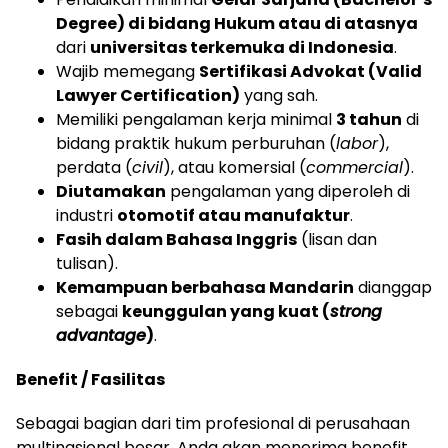
Degree) di bidang Hukum atau di atasnya
dari
universitas terkemuka di Indonesia
.
Wajib memegang
Sertifikasi Advokat (Valid
Lawyer Certification)
yang sah.
Memiliki pengalaman kerja minimal
3 tahun
di
bidang praktik hukum perburuhan (
labor
),
perdata (
civil
), atau komersial (
commercial
).
Diutamakan
pengalaman yang diperoleh di
industri
otomotif atau manufaktur
.
Fasih dalam Bahasa Inggris
(lisan dan
tulisan).
Kemampuan berbahasa Mandarin
dianggap
sebagai
keunggulan yang kuat (
strong
advantage
)
.
Benefit / Fasilitas
Sebagai bagian dari tim profesional di perusahaan
multinasional besar, Anda akan menerima benefit