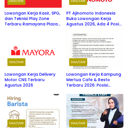
SMA/SMK
SMA/SMK
Lowongan Kerja Kasir, SPG,
PT Ajinomoto Indonesia
dan Teknisi Play Zone
Buka Lowongan Kerja
Terbaru Ramayana Plaza
Agustus 2026, Ada 4 Posisi
Agustus 2026
Menarik untuk Fresh
Graduate SMK hingga S1
SMA/SMK
SMA/SMK
Lowongan Kerja Delivery
Lowongan Kerja Kampung
Motor CNS Terbaru
Mertua Cafe & Resto
Agustus 2026
Terbaru 2026: Posisi
Waiters, Barista, dan
Washer
SMA/SMK
SMA/SMK