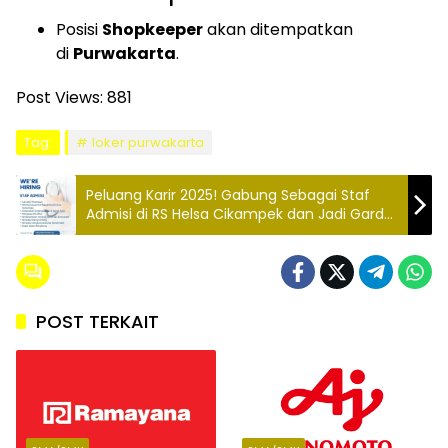
Posisi
Shopkeeper
akan ditempatkan
di
Purwakarta
.
Post Views:
881
Tag:
loker purwakarta
Peluang Karir 2025! Gabung Sebagai Staf
Admisi di RS Helsa Cikampek dan Jadi Garda
Terdepan Pelayanan Kesehatan!
POST TERKAIT