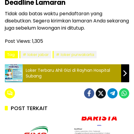
Deadline Lamaran
Tidak ada batas waktu pendaftaran yang
disebutkan. Segera kirimkan lamaran Anda sekarang
juga sebelum lowongan ini ditutup.
Post Views:
1,305
Tag:
loker jabar
loker purwakarta
Loker Terbaru Ahli Gizi di Rayhan Hospital
Subang
POST TERKAIT