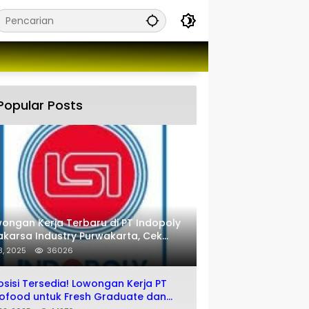
Popular Posts
ongan Kerja Terbaru di PT Indopoly
karsa Industry Purwakarta, Cek
engkapnya disini
 8, 2025
36026
osisi Tersedia! Lowongan Kerja PT
ofood untuk Fresh Graduate dan