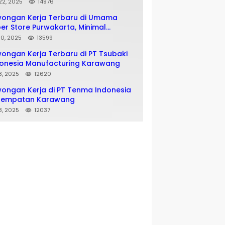
matan SMA SMK
 22, 2025
14976
wongan Kerja Terbaru di Umama
er Store Purwakarta, Minimal
usan SMA SMK
 10, 2025
13599
ongan Kerja Terbaru di PT Tsubaki
onesia Manufacturing Karawang
 8, 2025
12620
ongan Kerja di PT Tenma Indonesia
nempatan Karawang
 8, 2025
12037