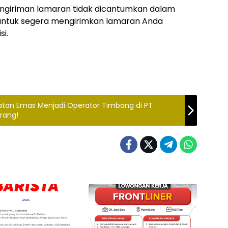
ngiriman lamaran tidak dicantumkan dalam
n untuk segera mengirimkan lamaran Anda
si.
atan Emas Menjadi Operator Timbang di PT
rang!