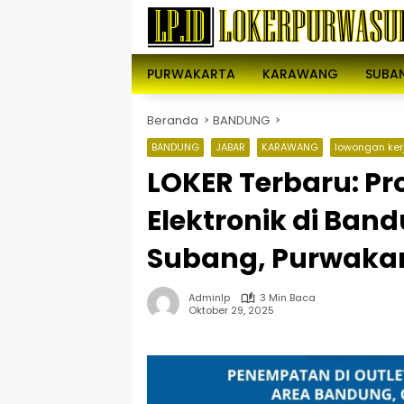
Langsung
ke
konten
PURWAKARTA
KARAWANG
SUBA
Beranda
BANDUNG
BANDUNG
JABAR
KARAWANG
lowongan ker
LOKER Terbaru: Pr
Elektronik di Ban
Subang, Purwaka
Adminlp
3 Min Baca
Oktober 29, 2025