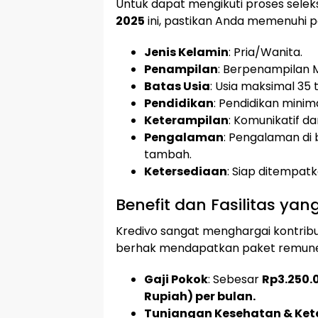
Untuk dapat mengikuti proses selek
2025
ini, pastikan Anda memenuhi p
Jenis Kelamin
: Pria/Wanita.
Penampilan
: Berpenampilan M
Batas Usia
: Usia maksimal 35 
Pendidikan
: Pendidikan minim
Keterampilan
: Komunikatif da
Pengalaman
: Pengalaman di 
tambah.
Ketersediaan
: Siap ditempatk
Benefit dan Fasilitas ya
Kredivo sangat menghargai kontrib
berhak mendapatkan paket remunera
Gaji Pokok
: Sebesar
Rp3.250.
Rupiah) per bulan.
Tunjangan Kesehatan & Ke