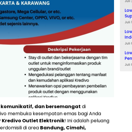
Ta
Juli
Lo
Sup
Lul
Juli
Low
Ind
Juli
Low
Pe
Juli
, komunikatif, dan bersemangat
di
edivo membuka kesempatan emas bagi Anda
Kredivo Outlet Elektronik
! Ini adalah peluang
erdomisili di area
Bandung, Cimahi,