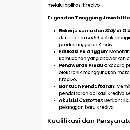
melalui aplikasi Kredivo.
Tugas dan Tanggung Jawab Ut
Bekerja sama dan
Stay in Out
dengan tim
outlet
untuk mengi
produk unggulan Kredivo.
Edukasi Pelanggan
: Meneran
kemudahan yang ditawarkan ole
Penawaran Produk
: Secara 
elektronik menggunakan meto
Kredivo.
Bantuan Pendaftaran
: Mem
pendaftaran aplikasi Kredivo s
Akuisisi
Customer
: Berkontrib
pelanggan baru Kredivo.
Kualifikasi dan Persyara