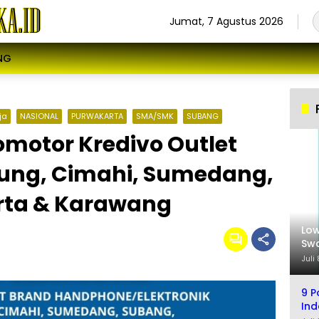
Jumat, 7 Agustus 2026
NG
ja
NASIONAL
PURWAKARTA
SMA/SMK
SUBANG
omotor Kredivo Outlet
dung, Cimahi, Sumedang,
rta & Karawang
Low
Swa
Sel
Juli
9 P
Ind