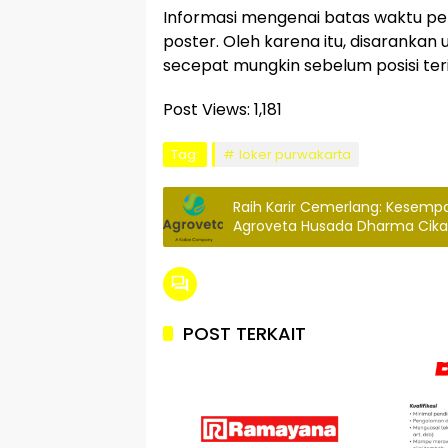
Informasi mengenai batas waktu pe
poster. Oleh karena itu, disaranka
secepat mungkin sebelum posisi teri
Post Views:
1,181
Tag:
loker purwakarta
Raih Karir Cemerlang: Kesemp
Agroveta Husada Dharma Cika
POST TERKAIT