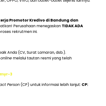
nter, OPPO, VIVO, dan
outlet-outlet
sejenis lainnya.
erja Promotor Kredivo di Bandung dan
aatkan! Perusahaan menegaskan
TIDAK ADA
roses rekrutmen ini.
ik Anda (CV, Surat Lamaran, dsb.).
a
online
melalui tautan resmi yang telah
vmyr-3
act Person
(CP) untuk informasi lebih lanjut:
CP: