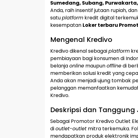
Sumedang, Subang, Purwakarta
Anda, raih insentif jutaan rupiah, 
satu
platform
kredit digital terkemu
kesempatan
Loker terbaru Promot
Mengenal Kredivo
Kredivo dikenal sebagai
platform
kre
pembiayaan bagi konsumen di Indon
belanja
online
maupun
offline
di ber
memberikan solusi kredit yang cepa
Anda akan menjadi ujung tombak 
pelanggan memanfaatkan kemudaha
Kredivo.
Deskripsi dan Tanggung
Sebagai Promotor Kredivo Outlet El
di
outlet-outlet
mitra terkemuka. F
mendapatkan produk elektronik i