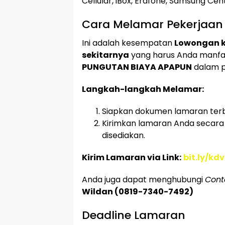
Cellular, iBox, Erafone, Samsung Ce
Cara Melamar Pekerjaan
Ini adalah kesempatan
Lowongan k
sekitarnya
yang harus Anda manf
PUNGUTAN BIAYA APAPUN
dalam p
Langkah-langkah Melamar:
Siapkan dokumen lamaran terba
Kirimkan lamaran Anda secar
disediakan.
Kirim Lamaran via Link:
bit.ly/kd
Anda juga dapat menghubungi
Cont
Wildan (0819-7340-7492)
Deadline Lamaran