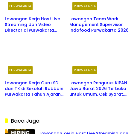
PURWAKARTA
PURWAKARTA
Lowongan Kerja Host Live
Lowongan Team Work
Streaming dan Video
Management Supervisor
Director di Purwakarta
Indofood Purwakarta 2026
oleh DRX Creative 2026
PURWAKARTA
PURWAKARTA
Lowongan Kerja Guru SD
Lowongan Pengurus KIPAN
dan TK di Sekolah Rabbani
Jawa Barat 2026 Terbuka
Purwakarta Tahun Ajaran
untuk Umum, Cek Syarat,
2026/2027
Jadwal, dan 5 Zona
Wilayah Penempatan
Baca Juga
Lowongan Kerja Host Live Streaming dan