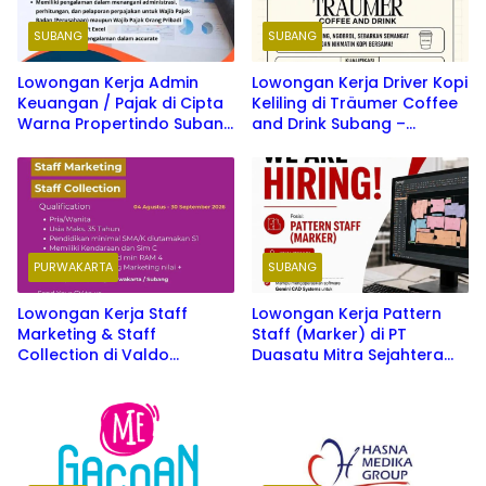
SUBANG
SUBANG
Lowongan Kerja Admin
Lowongan Kerja Driver Kopi
Keuangan / Pajak di Cipta
Keliling di Träumer Coffee
Warna Propertindo Subang
and Drink Subang –
Terbaru 2026
Peluang Karir Kreatif
Terbaru 2026
PURWAKARTA
SUBANG
Lowongan Kerja Staff
Lowongan Kerja Pattern
Marketing & Staff
Staff (Marker) di PT
Collection di Valdo
Duasatu Mitra Sejahtera
Purwakarta & Subang 2026
Subang 2026