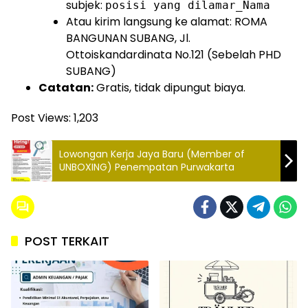
subjek:
posisi yang dilamar_Nama
Atau kirim langsung ke alamat: ROMA
BANGUNAN SUBANG, Jl.
Ottoiskandardinata No.121 (Sebelah PHD
SUBANG)
Catatan:
Gratis, tidak dipungut biaya.
Post Views:
1,203
Lowongan Kerja Jaya Baru (Member of
UNBOXING) Penempatan Purwakarta
POST TERKAIT