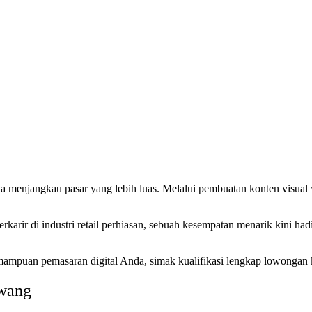
una menjangkau pasar yang lebih luas. Melalui pembuatan konten visual ya
rkarir di industri retail perhiasan, sebuah kesempatan menarik kini had
mampuan pemasaran digital Anda, simak kualifikasi lengkap lowongan
awang