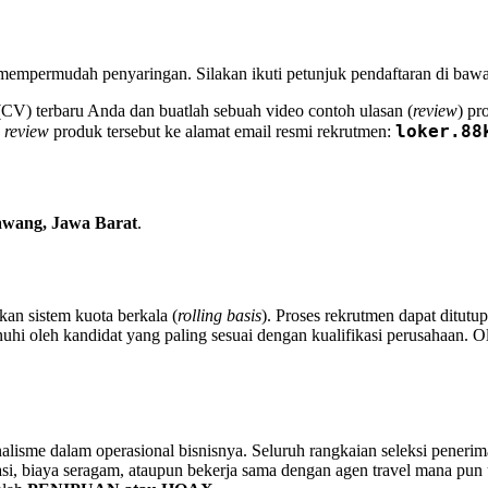
 mempermudah penyaringan. Silakan ikuti petunjuk pendaftaran di bawa
(CV) terbaru Anda dan buatlah sebuah video contoh ulasan (
review
) pr
loker.88
o
review
produk tersebut ke alamat email resmi rekrutmen:
awang, Jawa Barat
.
n sistem kuota berkala (
rolling basis
). Proses rekrutmen dapat ditutu
i oleh kandidat yang paling sesuai dengan kualifikasi perusahaan. Ol
sme dalam operasional bisnisnya. Seluruh rangkaian seleksi penerima
si, biaya seragam, ataupun bekerja sama dengan agen travel mana pun un