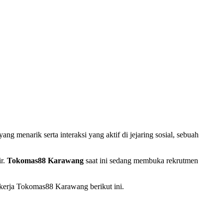
ng menarik serta interaksi yang aktif di jejaring sosial, sebuah
ir.
Tokomas88 Karawang
saat ini sedang membuka rekrutmen
 kerja Tokomas88 Karawang berikut ini.