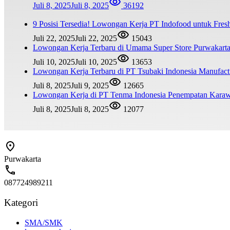
Juli 8, 2025
Juli 8, 2025
36192
9 Posisi Tersedia! Lowongan Kerja PT Indofood untuk Fr
Juli 22, 2025
Juli 22, 2025
15043
Lowongan Kerja Terbaru di Umama Super Store Purwakar
Juli 10, 2025
Juli 10, 2025
13653
Lowongan Kerja Terbaru di PT Tsubaki Indonesia Manufac
Juli 8, 2025
Juli 9, 2025
12665
Lowongan Kerja di PT Tenma Indonesia Penempatan Kara
Juli 8, 2025
Juli 8, 2025
12077
Purwakarta
087724989211
Kategori
SMA/SMK