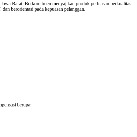
, Jawa Barat. Berkomitmen menyajikan produk perhiasan berkualitas
if, dan berorientasi pada kepuasan pelanggan.
mpensasi berupa: