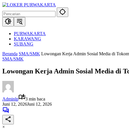
Langsung
ke
konten
PURWAKARTA
KARAWANG
SUBANG
Beranda
SMA/SMK
Lowongan Kerja Admin Sosial Media di Tokom
SMA/SMK
Lowongan Kerja Admin Sosial Media di T
Adminlp
3 min baca
Juni 12, 2026
Juni 12, 2026
×