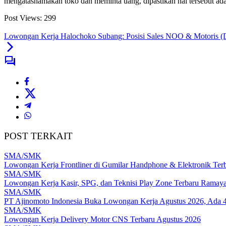
mengatasnamakan toko dan meminta uang, dipastikan hal tersebut ad
Post Views:
299
Lowongan Kerja Halochoko Subang: Posisi Sales NOO & Motoris (
POST TERKAIT
SMA/SMK
Lowongan Kerja Frontliner di Gumilar Handphone & Elektronik Ter
SMA/SMK
Lowongan Kerja Kasir, SPG, dan Teknisi Play Zone Terbaru Ramaya
SMA/SMK
PT Ajinomoto Indonesia Buka Lowongan Kerja Agustus 2026, Ada 4
SMA/SMK
Lowongan Kerja Delivery Motor CNS Terbaru Agustus 2026