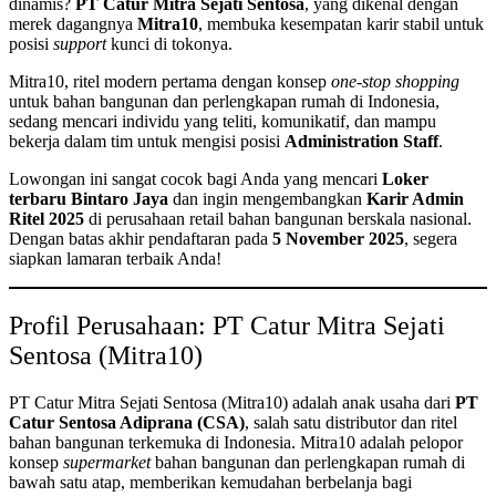
dinamis?
PT Catur Mitra Sejati Sentosa
, yang dikenal dengan
merek dagangnya
Mitra10
, membuka kesempatan karir stabil untuk
posisi
support
kunci di tokonya.
Mitra10, ritel modern pertama dengan konsep
one-stop shopping
untuk bahan bangunan dan perlengkapan rumah di Indonesia,
sedang mencari individu yang teliti, komunikatif, dan mampu
bekerja dalam tim untuk mengisi posisi
Administration Staff
.
Lowongan ini sangat cocok bagi Anda yang mencari
Loker
terbaru Bintaro Jaya
dan ingin mengembangkan
Karir Admin
Ritel 2025
di perusahaan retail bahan bangunan berskala nasional.
Dengan batas akhir pendaftaran pada
5 November 2025
, segera
siapkan lamaran terbaik Anda!
Profil Perusahaan: PT Catur Mitra Sejati
Sentosa (Mitra10)
PT Catur Mitra Sejati Sentosa (Mitra10) adalah anak usaha dari
PT
Catur Sentosa Adiprana (CSA)
, salah satu distributor dan ritel
bahan bangunan terkemuka di Indonesia. Mitra10 adalah pelopor
konsep
supermarket
bahan bangunan dan perlengkapan rumah di
bawah satu atap, memberikan kemudahan berbelanja bagi