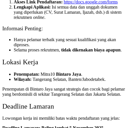
Akses Link Pendaftaran:
https://docs.google.com/forms
Lengkapi Aplikasi:
Isi semua data dan unggah dokumen
yang diperlukan (CV, Surat Lamaran, Ijazah, dsb.) di sistem
rekrutmen
online
.
Informasi Penting:
Hanya pelamar terbaik yang sesuai kualifikasi yang akan
diproses.
Selama proses rekrutmen,
tidak dikenakan biaya apapun
.
Lokasi Kerja
Penempatan:
Mitra10
Bintaro Jaya
.
Wilayah:
Tangerang Selatan, Banten/Jabodetabek.
Penempatan di Bintaro Jaya sangat strategis dan cocok bagi pelamar
yang berdomisili di sekitar Tangerang Selatan dan Jakarta Selatan.
Deadline Lamaran
Lowongan kerja ini memiliki batas waktu pendaftaran yang jelas:
Deadline Lamaran: Paling lambat 5 November 2025