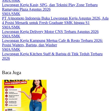
SMA/SMK
Lowongan Kerja Kasir, SPG, dan Teknisi Play Zone Terbaru
Ramayana Plaza Agustus 2026
SMA/SMK
PT Ajinomoto Indonesia Buka Lowongan Kerja Agustus 2026, Ada
4 Posisi Menarik untuk Fresh Graduate SMK hingga S1
SMA/SMK
Lowongan Kerja Delivery Motor CNS Terbaru Agustus 2026
SMA/SMK
Lowongan Kerja Kampung Mertua Cafe & Resto Terbaru 2026:
Posisi Waiters, Barista, dan Washer
SMA/SMK
Lowongan Kerja Kitchen Staff & Barista di Titik Teduh Terbaru
2026
Baca Juga