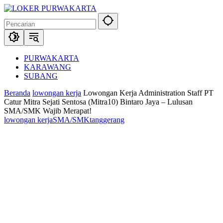
Langsung
ke
konten
PURWAKARTA
KARAWANG
SUBANG
Beranda
lowongan kerja
Lowongan Kerja Administration Staff PT
Catur Mitra Sejati Sentosa (Mitra10) Bintaro Jaya – Lulusan
SMA/SMK Wajib Merapat!
lowongan kerja
SMA/SMK
tanggerang