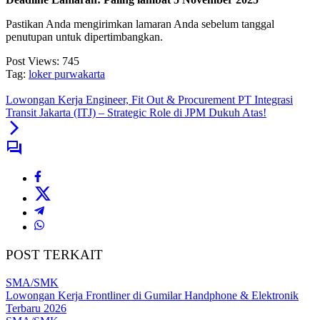
Pastikan Anda mengirimkan lamaran Anda sebelum tanggal
penutupan untuk dipertimbangkan.
Post Views:
745
Tag:
loker purwakarta
Lowongan Kerja Engineer, Fit Out & Procurement PT Integrasi
Transit Jakarta (ITJ) – Strategic Role di JPM Dukuh Atas!
POST TERKAIT
SMA/SMK
Lowongan Kerja Frontliner di Gumilar Handphone & Elektronik
Terbaru 2026