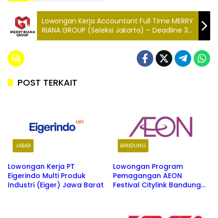
Lowongan Kerja Accountant Full Time MERRY
RIANA GROUP (Seleksi Jakarta) – Deadline 3
Desember 2025
POST TERKAIT
JABAR
BANDUNG
Lowongan Kerja PT
Lowongan Program
Eigerindo Multi Produk
Pemagangan AEON
Industri (Eiger) Jawa Barat
Festival Citylink Bandung
Terbaru