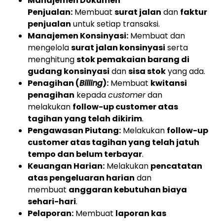
Manajemen Dokumen
Penjualan:
Membuat
surat jalan
dan
faktur
penjualan
untuk setiap transaksi.
Manajemen Konsinyasi:
Membuat dan
mengelola
surat jalan konsinyasi
serta
menghitung
stok pemakaian barang di
gudang konsinyasi
dan
sisa stok
yang ada.
Penagihan (
Billing
):
Membuat
kwitansi
penagihan
kepada
customer
dan
melakukan
follow-up customer atas
tagihan yang telah dikirim
.
Pengawasan Piutang:
Melakukan
follow-up
customer atas tagihan yang telah jatuh
tempo dan belum terbayar
.
Keuangan Harian:
Melakukan
pencatatan
atas pengeluaran harian
dan
membuat
anggaran kebutuhan biaya
sehari-hari
.
Pelaporan:
Membuat
laporan kas