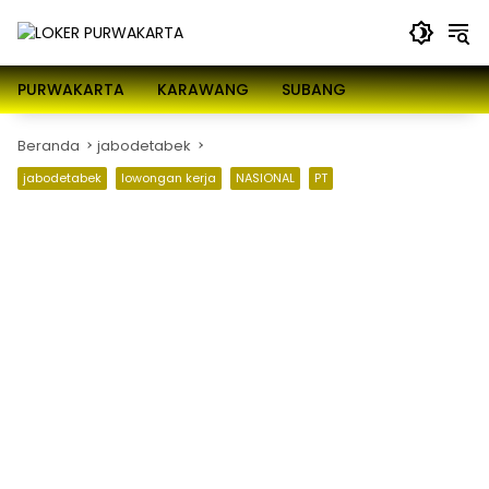
Langsung
ke
konten
PURWAKARTA
KARAWANG
SUBANG
Beranda
jabodetabek
jabodetabek
lowongan kerja
NASIONAL
PT