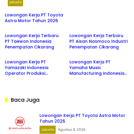
jakarta
Lowongan Kerja PT Toyota
Astra Motor Tahun 2026
BEKASI
BEKASI
Lowongan Kerja Terbaru
Lowongan Kerja Terbaru
PT Taewon Indonesia
PT Aisan Nasmoco Industri
Penempatan Cikarang
Penempatan Cikarang
CIKARANG
BEKASI
Lowongan Kerja PT
Lowongan Kerja PT
Yamazaki Indonesia
Yamaha Music
Operator Produksi
Manufacturing Indonesia
Penempatan Cikarang
Tahun 2026 Penempatan
Cikarang
Baca Juga
Lowongan Kerja PT Toyota Astra Motor
Tahun 2026
Jakarta
Agustus 8, 2026