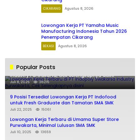
CIKARANG
Agustus 8, 2026
Lowongan Kerja PT Yamaha Music
Manufacturing Indonesia Tahun 2026
Penempatan Cikarang
BEKASI
Agustus 8, 2026
Popular Posts
Lowongan Kerja Terbaru di PT Indopoly Swakarsa
Industry Purwakarta, Cek Selengkapnya disini
Juli 8, 2025
36215
9 Posisi Tersedia! Lowongan Kerja PT Indofood
untuk Fresh Graduate dan Tamatan SMA SMK
Juli 22, 2025
15061
Lowongan Kerja Terbaru di Umama Super Store
Purwakarta, Minimal Lulusan SMA SMK
Juli 10, 2025
13659