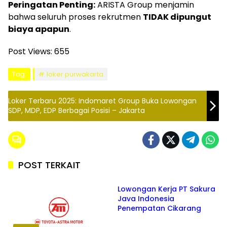
Peringatan Penting:
ARISTA Group menjamin
bahwa seluruh proses rekrutmen
TIDAK dipungut
biaya apapun
.
Post Views:
655
Tag:
loker purwakarta
Loker Terbaru 2025: Indomaret Group Buka Lowongan
SDP, MDP, EDP Berbagai Posisi – Jakarta
POST TERKAIT
BEKASI
Lowongan Kerja PT Sakura
Java Indonesia
Penempatan Cikarang