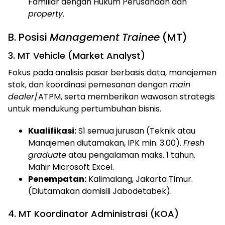
Familiar dengan Hukum Perusahaan dan
property
.
B. Posisi
Management Trainee
(MT)
3. MT Vehicle (Market Analyst)
Fokus pada analisis pasar berbasis data, manajemen
stok, dan koordinasi pemesanan dengan
main
dealer
/ATPM, serta memberikan wawasan strategis
untuk mendukung pertumbuhan bisnis.
Kualifikasi:
S1 semua jurusan (Teknik atau
Manajemen diutamakan, IPK min. 3.00).
Fresh
graduate
atau pengalaman maks. 1 tahun.
Mahir Microsoft Excel.
Penempatan:
Kalimalang, Jakarta Timur.
(Diutamakan domisili Jabodetabek).
4. MT Koordinator Administrasi (KOA)