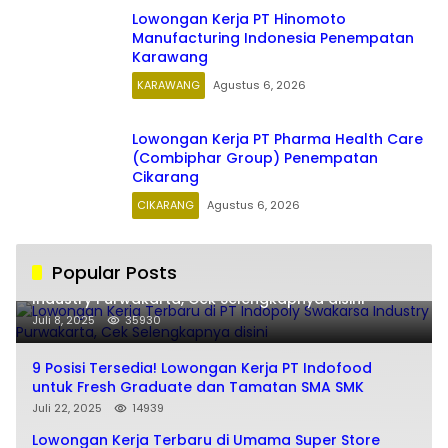
Lowongan Kerja PT Hinomoto
Manufacturing Indonesia Penempatan
Karawang
KARAWANG
Agustus 6, 2026
Lowongan Kerja PT Pharma Health Care
(Combiphar Group) Penempatan
Cikarang
CIKARANG
Agustus 6, 2026
Popular Posts
Lowongan Kerja Terbaru di PT Indopoly Swakarsa
Industry Purwakarta, Cek Selengkapnya disini
Juli 8, 2025
35930
9 Posisi Tersedia! Lowongan Kerja PT Indofood
untuk Fresh Graduate dan Tamatan SMA SMK
Juli 22, 2025
14939
Lowongan Kerja Terbaru di Umama Super Store