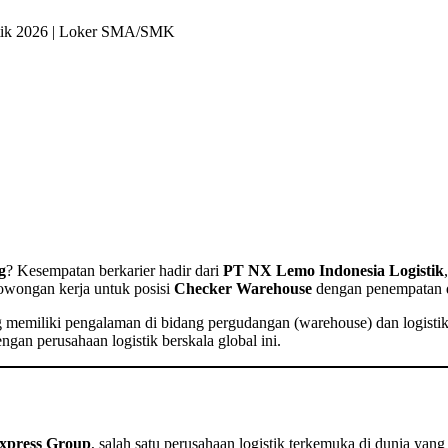
tik 2026 | Loker SMA/SMK
g
? Kesempatan berkarier hadir dari
PT NX Lemo Indonesia Logistik
owongan kerja untuk posisi
Checker Warehouse
dengan penempatan 
memiliki pengalaman di bidang pergudangan (warehouse) dan logistik. 
an perusahaan logistik berskala global ini.
xpress Group
, salah satu perusahaan logistik terkemuka di dunia yan