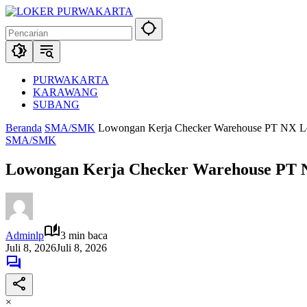
Langsung
ke
konten
PURWAKARTA
KARAWANG
SUBANG
Beranda
SMA/SMK
Lowongan Kerja Checker Warehouse PT NX Le
SMA/SMK
Lowongan Kerja Checker Warehouse PT N
Adminlp
3 min baca
Juli 8, 2026
Juli 8, 2026
×