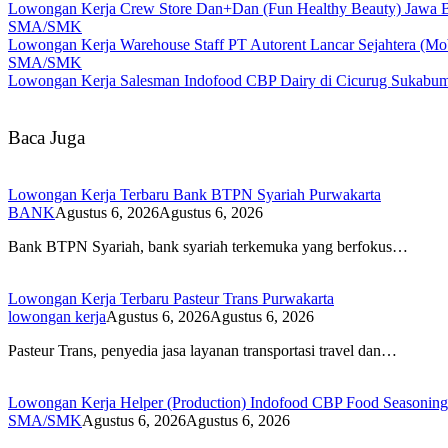
Lowongan Kerja Crew Store Dan+Dan (Fun Healthy Beauty) Jawa B
SMA/SMK
Lowongan Kerja Warehouse Staff PT Autorent Lancar Sejahtera (Mo
SMA/SMK
Lowongan Kerja Salesman Indofood CBP Dairy di Cicurug Sukabu
Baca Juga
Lowongan Kerja Terbaru Bank BTPN Syariah Purwakarta
BANK
Agustus 6, 2026
Agustus 6, 2026
Bank BTPN Syariah, bank syariah terkemuka yang berfokus…
Lowongan Kerja Terbaru Pasteur Trans Purwakarta
lowongan kerja
Agustus 6, 2026
Agustus 6, 2026
Pasteur Trans, penyedia jasa layanan transportasi travel dan…
Lowongan Kerja Helper (Production) Indofood CBP Food Seasonin
SMA/SMK
Agustus 6, 2026
Agustus 6, 2026