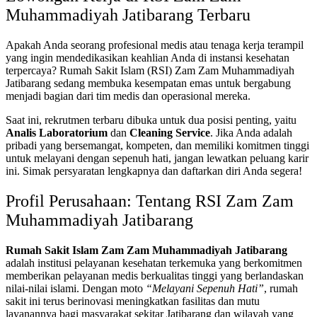
Muhammadiyah Jatibarang Terbaru
Apakah Anda seorang profesional medis atau tenaga kerja terampil
yang ingin mendedikasikan keahlian Anda di instansi kesehatan
terpercaya? Rumah Sakit Islam (RSI) Zam Zam Muhammadiyah
Jatibarang sedang membuka kesempatan emas untuk bergabung
menjadi bagian dari tim medis dan operasional mereka.
Saat ini, rekrutmen terbaru dibuka untuk dua posisi penting, yaitu
Analis Laboratorium
dan
Cleaning Service
. Jika Anda adalah
pribadi yang bersemangat, kompeten, dan memiliki komitmen tinggi
untuk melayani dengan sepenuh hati, jangan lewatkan peluang karir
ini. Simak persyaratan lengkapnya dan daftarkan diri Anda segera!
Profil Perusahaan: Tentang RSI Zam Zam
Muhammadiyah Jatibarang
Rumah Sakit Islam Zam Zam Muhammadiyah Jatibarang
adalah institusi pelayanan kesehatan terkemuka yang berkomitmen
memberikan pelayanan medis berkualitas tinggi yang berlandaskan
nilai-nilai islami. Dengan moto
“Melayani Sepenuh Hati”
, rumah
sakit ini terus berinovasi meningkatkan fasilitas dan mutu
layanannya bagi masyarakat sekitar Jatibarang dan wilayah yang