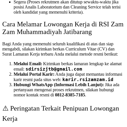
Segera (Proses rekrutmen akan ditutup sewaktu-waktu jika
posisi Analis Laboratorium dan Cleaning Service telah terisi
oleh kandidat yang memenuhi kriteria).
Cara Melamar Lowongan Kerja di RSI Zam
Zam Muhammadiyah Jatibarang
Bagi Anda yang memenuhi seluruh kualifikasi di atas dan siap
mengabdi, silakan kirimkan berkas Curriculum Vitae (CV) dan
Surat Lamaran Kerja terbaru Anda melalui metode resmi berikut:
Melalui Email:
Kirimkan berkas lamaran lengkap ke alamat
sdirsizjtb@gmail.com
email:
Melalui Portal Karir:
Anda juga dapat memantau informasi
karir.rsizamzam.id
karir resmi pada situs web:
Hubungi WhatsApp (Informasi Lebih Lanjut):
Jika ada
pertanyaan mengenai proses rekrutmen, silakan hubungi
nomor kontak resmi di
0812-8385-7185
.
⚠️ Peringatan Terkait Penipuan Lowongan
Kerja