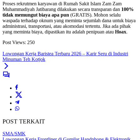
Proses rekrutmen karyawan di Rumah Sakit Islam Zam Zam
Muhammadiyah Jatibarang dilakukan secara transparan dan
100%
tidak memungut biaya apa pun
(GRATIS). Mohon selalu
waspada terhadap oknum yang meminta sejumlah dana untuk biaya
administrasi, transportasi, atau akomodasi tertentu. Jika ada pihak
yang meminta biaya, dipastikan itu adalah penipuan atau
Hoax
.
Post Views:
250
Lowongan Kerja Baristea Terbaru 2026 – Karir Seru di Industri
Minuman Teh Kotjok
POST TERKAIT
SMA/SMK
Lowongan Kerja Frontliner di Gumilar Handphone & Elektronik