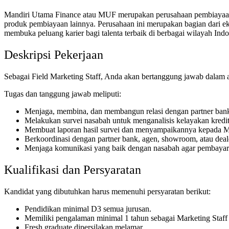
Mandiri Utama Finance atau MUF merupakan perusahaan pembiayaan y
produk pembiayaan lainnya. Perusahaan ini merupakan bagian dari 
membuka peluang karier bagi talenta terbaik di berbagai wilayah Indo
Deskripsi Pekerjaan
Sebagai Field Marketing Staff, Anda akan bertanggung jawab dalam a
Tugas dan tanggung jawab meliputi:
Menjaga, membina, dan membangun relasi dengan partner ban
Melakukan survei nasabah untuk menganalisis kelayakan kred
Membuat laporan hasil survei dan menyampaikannya kepada Mark
Berkoordinasi dengan partner bank, agen, showroom, atau dealer
Menjaga komunikasi yang baik dengan nasabah agar pembayara
Kualifikasi dan Persyaratan
Kandidat yang dibutuhkan harus memenuhi persyaratan berikut:
Pendidikan minimal D3 semua jurusan.
Memiliki pengalaman minimal 1 tahun sebagai Marketing Staff 
Fresh graduate dipersilakan melamar.