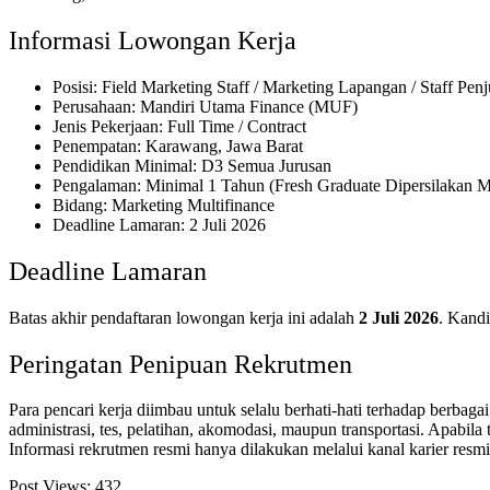
Informasi Lowongan Kerja
Posisi: Field Marketing Staff / Marketing Lapangan / Staff
Perusahaan: Mandiri Utama Finance (MUF)
Jenis Pekerjaan: Full Time / Contract
Penempatan: Karawang, Jawa Barat
Pendidikan Minimal: D3 Semua Jurusan
Pengalaman: Minimal 1 Tahun (Fresh Graduate Dipersilakan 
Bidang: Marketing Multifinance
Deadline Lamaran: 2 Juli 2026
Deadline Lamaran
Batas akhir pendaftaran lowongan kerja ini adalah
2 Juli 2026
. Kandi
Peringatan Penipuan Rekrutmen
Para pencari kerja diimbau untuk selalu berhati-hati terhadap berb
administrasi, tes, pelatihan, akomodasi, maupun transportasi. Apab
Informasi rekrutmen resmi hanya dilakukan melalui kanal karier resm
Post Views:
432