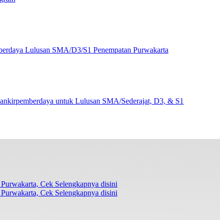
berdaya Lulusan SMA/D3/S1 Penempatan Purwakarta
ankirpemberdaya untuk Lulusan SMA/Sederajat, D3, & S1
Purwakarta, Cek Selengkapnya disini