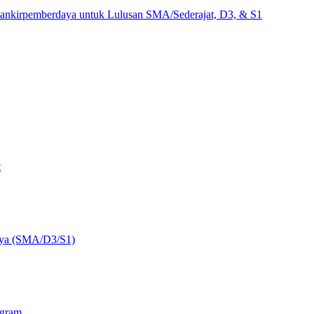
ankirpemberdaya untuk Lulusan SMA/Sederajat, D3, & S1
t
aya (SMA/D3/S1)
ogram