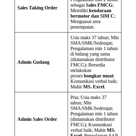
sebagai
Sales FMCG
;
Sales Taking Order
Memiliki
kendaraan
bermotor dan SIM C
;
Menguasai area
penempatan.
Usia maks 37 tahun; Min
SMA/SMK/Sederajat;
Pengalaman min 1 tahun
di bidang yang sama
(diutamakan distributor
Admin Gudang
FMCG); Bersedia
melakukan
proses
bongkar muat
;
Komunikasi verbal baik;
Mahir
MS. Excel
.
Pria; Usia maks 37
tahun; Min
SMA/SMK/Sederajat;
Pengalaman min 1 tahun
Admin Sales Order
(diutamakan distributor
FMCG); Komunikasi
verbal baik; Mahir
MS.
Excel
; Pengalaman SAP