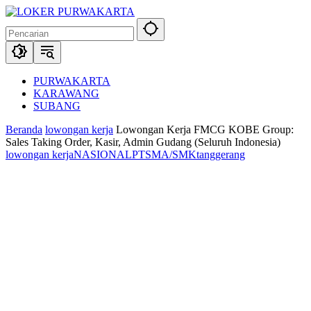
Langsung
ke
konten
PURWAKARTA
KARAWANG
SUBANG
Beranda
lowongan kerja
Lowongan Kerja FMCG KOBE Group:
Sales Taking Order, Kasir, Admin Gudang (Seluruh Indonesia)
lowongan kerja
NASIONAL
PT
SMA/SMK
tanggerang