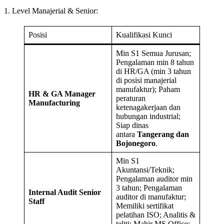
1. Level Manajerial & Senior:
Posisi
Kualifikasi Kunci
Min S1 Semua Jurusan;
Pengalaman min 8 tahun
di HR/GA (min 3 tahun
di posisi manajerial
manufaktur); Paham
HR & GA Manager
peraturan
Manufacturing
ketenagakerjaan dan
hubungan industrial;
Siap dinas
antara
Tangerang dan
Bojonegoro
.
Min S1
Akuntansi/Teknik;
Pengalaman auditor min
3 tahun; Pengalaman
Internal Audit Senior
auditor di manufaktur;
Staff
Memiliki sertifikat
pelatihan ISO; Analitis &
teliti; Mahir MS Office;