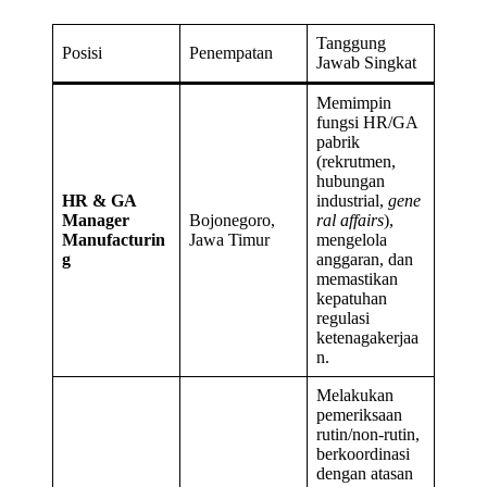
Tanggung
Posisi
Penempatan
Jawab Singkat
Memimpin
fungsi HR/GA
pabrik
(rekrutmen,
hubungan
HR & GA
industrial,
gene
Manager
Bojonegoro,
ral affairs
),
Manufacturin
Jawa Timur
mengelola
g
anggaran, dan
memastikan
kepatuhan
regulasi
ketenagakerjaa
n.
Melakukan
pemeriksaan
rutin/non-rutin,
berkoordinasi
dengan atasan