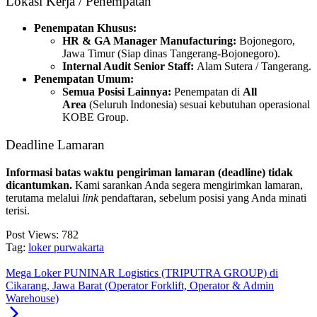
Lokasi Kerja / Penempatan
Penempatan Khusus:
HR & GA Manager Manufacturing:
Bojonegoro,
Jawa Timur (Siap dinas Tangerang-Bojonegoro).
Internal Audit Senior Staff:
Alam Sutera / Tangerang.
Penempatan Umum:
Semua Posisi Lainnya:
Penempatan di
All
Area
(Seluruh Indonesia) sesuai kebutuhan operasional
KOBE Group.
Deadline Lamaran
Informasi batas waktu pengiriman lamaran (deadline) tidak
dicantumkan.
Kami sarankan Anda segera mengirimkan lamaran,
terutama melalui
link
pendaftaran, sebelum posisi yang Anda minati
terisi.
Post Views:
782
Tag:
loker purwakarta
Mega Loker PUNINAR Logistics (TRIPUTRA GROUP) di
Cikarang, Jawa Barat (Operator Forklift, Operator & Admin
Warehouse)