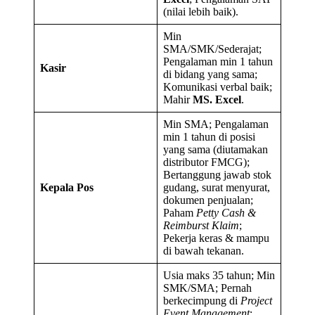
(nilai lebih baik).
Min
SMA/SMK/Sederajat;
Pengalaman min 1 tahun
Kasir
di bidang yang sama;
Komunikasi verbal baik;
Mahir
MS. Excel
.
Min SMA; Pengalaman
min 1 tahun di posisi
yang sama (diutamakan
distributor FMCG);
Bertanggung jawab stok
Kepala Pos
gudang, surat menyurat,
dokumen penjualan;
Paham
Petty Cash &
Reimburst Klaim
;
Pekerja keras & mampu
di bawah tekanan.
Usia maks 35 tahun; Min
SMK/SMA; Pernah
berkecimpung di
Project
Event Management
;