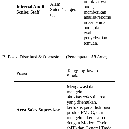
untuk jadwal
Alam
Internal Audit
audit,
Sutera/Tangera
Senior Staff
memberikan
ng
analisa/rekome
ndasi temuan
audit, dan
evaluasi
penyelesaian
temuan.
B. Posisi Distribusi & Operasional (Penempatan
All Area
)
Tanggung Jawab
Posisi
Singkat
Mengawasi dan
mengelola
aktivitas
sales
di area
yang ditentukan,
berfokus pada distribusi
Area Sales Supervisor
produk FMCG, dan
mengelola kerjasama
dengan Modern Trade
(MT) dan General Trade