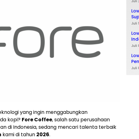
Ta
Juli
Lo
Sup
Lul
Juli
Low
Ind
Juli
Low
Pe
Juli
eknologi yang ingin menggabungkan
da kopi?
Fore Coffee
, salah satu perusahaan
pan di Indonesia, sedang mencari talenta terbaik
m
kami di tahun
2026
.