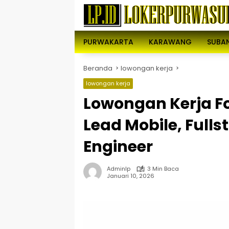
Langsung
ke
konten
PURWAKARTA
KARAWANG
SUBA
Beranda
lowongan kerja
lowongan kerja
Lowongan Kerja Fo
Lead Mobile, Fulls
Engineer
Adminlp
3 Min Baca
Januari 10, 2026