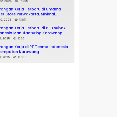
matan SMA SMK
 22, 2025
14996
wongan Kerja Terbaru di Umama
er Store Purwakarta, Minimal
usan SMA SMK
 10, 2025
13611
ongan Kerja Terbaru di PT Tsubaki
onesia Manufacturing Karawang
 8, 2025
12631
ongan Kerja di PT Tenma Indonesia
nempatan Karawang
 8, 2025
12050