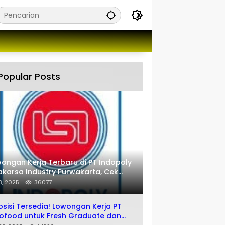
Popular Posts
ongan Kerja Terbaru di PT Indopoly
karsa Industry Purwakarta, Cek
engkapnya disini
 8, 2025
36077
osisi Tersedia! Lowongan Kerja PT
ofood untuk Fresh Graduate dan