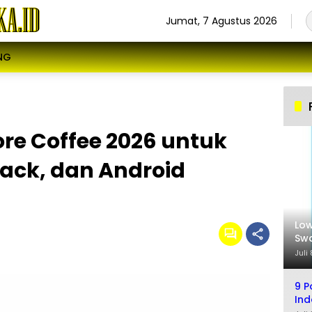
Jumat, 7 Agustus 2026
NG
re Coffee 2026 untuk
tack, dan Android
Low
Swa
Sel
Juli
9 P
Ind