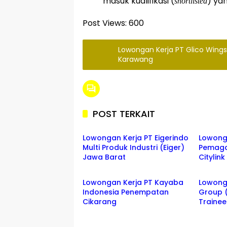
masuk kualifikasi (
) ya
shortlisted
Post Views:
600
Lowongan Kerja PT Glico Wings 
Karawang
POST TERKAIT
JABAR
BANDU
Lowongan Kerja PT Eigerindo
Lowong
Multi Produk Industri (Eiger)
Pemaga
Jawa Barat
Citylin
CIKARANG
lowong
Lowongan Kerja PT Kayaba
Lowonga
Indonesia Penempatan
Group 
Cikarang
Traine