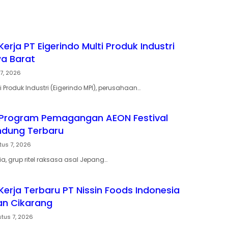
rja PT Eigerindo Multi Produk Industri
wa Barat
7, 2026
ti Produk Industri (Eigerindo MPI), perusahaan…
Program Pemagangan AEON Festival
andung Terbaru
tus 7, 2026
a, grup ritel raksasa asal Jepang…
erja Terbaru PT Nissin Foods Indonesia
n Cikarang
tus 7, 2026