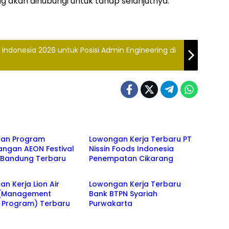
ng akan dihubungi untuk tahap selanjutnya.
Indonesia 2026 untuk Posisi Admin Engineering di
NG
CIKARANG
an Program
Lowongan Kerja Terbaru PT
ngan AEON Festival
Nissin Foods Indonesia
k Bandung Terbaru
Penempatan Cikarang
an kerja
BANK
n Kerja Lion Air
Lowongan Kerja Terbaru
(Management
Bank BTPN Syariah
e Program) Terbaru
Purwakarta