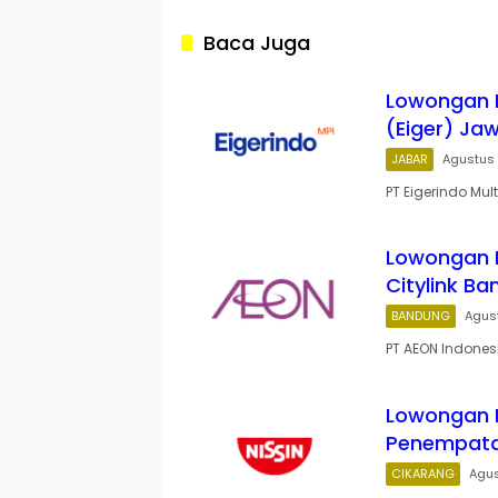
Baca Juga
Lowongan Ke
(Eiger) Ja
JABAR
Agustus 
PT Eigerindo Mul
Lowongan 
Citylink B
BANDUNG
Agus
PT AEON Indonesi
Lowongan K
Penempata
CIKARANG
Agus