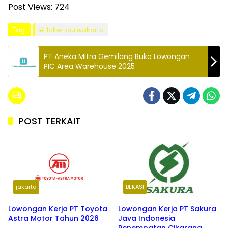
Post Views:
724
Tag:
loker purwakarta
PT Aneka Mitra Gemilang Buka Lowongan
PIC Area Warehouse 2025
POST TERKAIT
jakarta
BEKASI
Lowongan Kerja PT Toyota
Lowongan Kerja PT Sakura
Astra Motor Tahun 2026
Java Indonesia