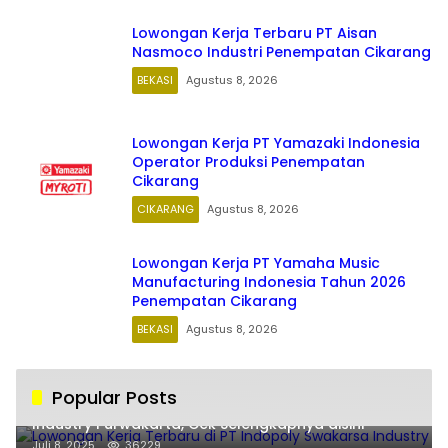
Lowongan Kerja Terbaru PT Aisan
Nasmoco Industri Penempatan Cikarang
BEKASI
Agustus 8, 2026
Lowongan Kerja PT Yamazaki Indonesia
Operator Produksi Penempatan
Cikarang
CIKARANG
Agustus 8, 2026
Lowongan Kerja PT Yamaha Music
Manufacturing Indonesia Tahun 2026
Penempatan Cikarang
BEKASI
Agustus 8, 2026
Popular Posts
Lowongan Kerja Terbaru di PT Indopoly Swakarsa
Industry Purwakarta, Cek Selengkapnya disini
Juli 8, 2025
36229