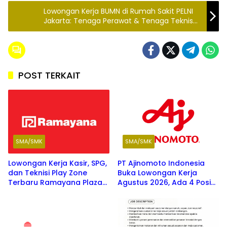
Lowongan Kerja BUMN di Rumah Sakit PELNI
Jakarta: Tenaga Perawat & Tenaga Teknis
Kefarmasian Terbaru 2025
POST TERKAIT
SMA/SMK
SMA/SMK
Lowongan Kerja Kasir, SPG,
PT Ajinomoto Indonesia
dan Teknisi Play Zone
Buka Lowongan Kerja
Terbaru Ramayana Plaza
Agustus 2026, Ada 4 Posisi
Agustus 2026
Menarik untuk Fresh
Graduate SMK hingga S1