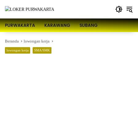
Langsung
ke
konten
PURWAKARTA
KARAWANG
SUBANG
Beranda
lowongan kerja
lowongan kerja
SMA/SMK