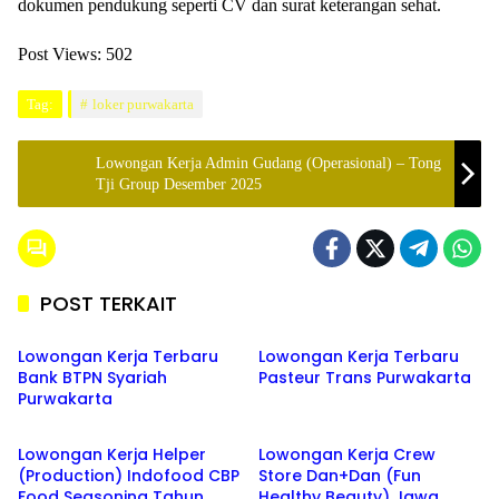
dokumen pendukung seperti CV dan surat keterangan sehat.
Post Views:
502
Tag:
loker purwakarta
Lowongan Kerja Admin Gudang (Operasional) – Tong
Tji Group Desember 2025
POST TERKAIT
BANK
lowongan kerja
Lowongan Kerja Terbaru
Lowongan Kerja Terbaru
Bank BTPN Syariah
Pasteur Trans Purwakarta
Purwakarta
SMA/SMK
SMA/SMK
Lowongan Kerja Helper
Lowongan Kerja Crew
(Production) Indofood CBP
Store Dan+Dan (Fun
Food Seasoning Tahun
Healthy Beauty) Jawa