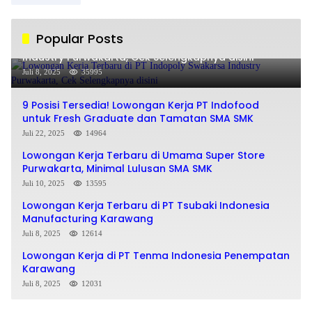
Popular Posts
Lowongan Kerja Terbaru di PT Indopoly Swakarsa
Industry Purwakarta, Cek Selengkapnya disini
Juli 8, 2025
35995
9 Posisi Tersedia! Lowongan Kerja PT Indofood
untuk Fresh Graduate dan Tamatan SMA SMK
Juli 22, 2025
14964
Lowongan Kerja Terbaru di Umama Super Store
Purwakarta, Minimal Lulusan SMA SMK
Juli 10, 2025
13595
Lowongan Kerja Terbaru di PT Tsubaki Indonesia
Manufacturing Karawang
Juli 8, 2025
12614
Lowongan Kerja di PT Tenma Indonesia Penempatan
Karawang
Juli 8, 2025
12031