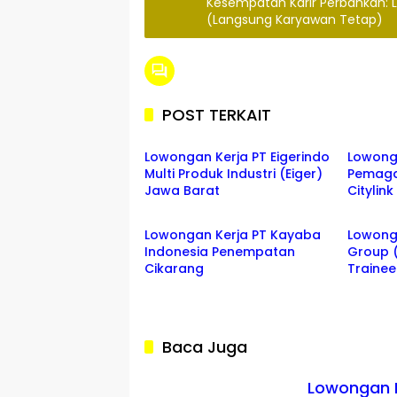
Kesempatan Karir Perbankan: 
(Langsung Karyawan Tetap)
POST TERKAIT
JABAR
BANDU
Lowongan Kerja PT Eigerindo
Lowong
Multi Produk Industri (Eiger)
Pemaga
Jawa Barat
Citylin
CIKARANG
lowong
Lowongan Kerja PT Kayaba
Lowonga
Indonesia Penempatan
Group 
Cikarang
Traine
Baca Juga
Lowongan Ke