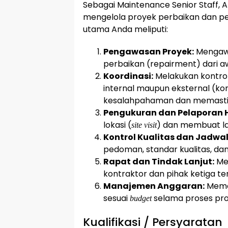
Sebagai Maintenance Senior Staff
mengelola proyek perbaikan dan p
utama Anda meliputi:
Pengawasan Proyek:
Mengawa
perbaikan (repairment) dari aw
Koordinasi:
Melakukan kontrol
internal maupun eksternal (ko
kesalahpahaman dan memast
Pengukuran dan Pelaporan H
lokasi (
) dan membuat la
site visit
Kontrol Kualitas dan Jadwal
pedoman, standar kualitas, dan
Rapat dan Tindak Lanjut:
Men
kontraktor dan pihak ketiga te
Manajemen Anggaran:
Memel
sesuai
selama proses proy
budget
Kualifikasi / Persyaratan