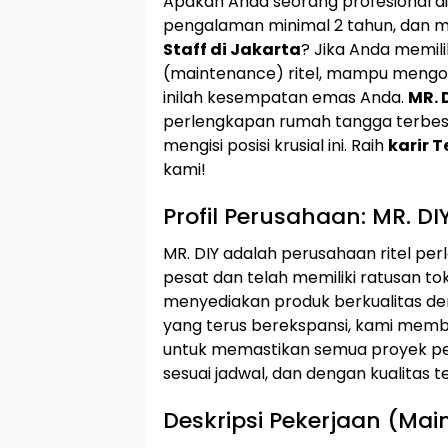
Apakah Anda seorang profesional di
pengalaman minimal 2 tahun, dan 
Staff di Jakarta
? Jika Anda memil
(maintenance) ritel, mampu mengon
inilah kesempatan emas Anda.
MR. 
perlengkapan rumah tangga terbesa
mengisi posisi krusial ini. Raih
karir T
kami!
Profil Perusahaan: MR. DI
MR. DIY adalah perusahaan ritel 
pesat dan telah memiliki ratusan to
menyediakan produk berkualitas de
yang terus berekspansi, kami memb
untuk memastikan semua proyek per
sesuai jadwal, dan dengan kualitas te
Deskripsi Pekerjaan (Mai