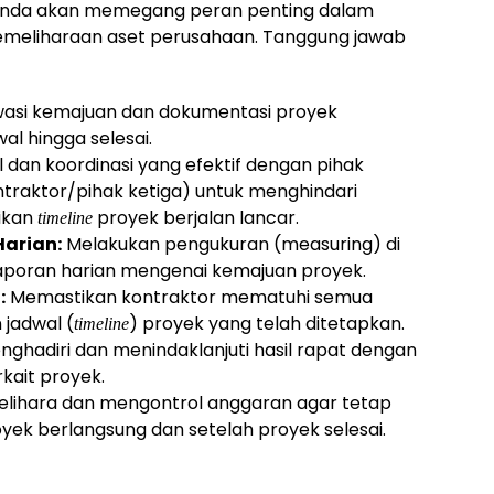
, Anda akan memegang peran penting dalam
emeliharaan aset perusahaan. Tanggung jawab
si kemajuan dan dokumentasi proyek
al hingga selesai.
 dan koordinasi yang efektif dengan pihak
ntraktor/pihak ketiga) untuk menghindari
ikan
proyek berjalan lancar.
timeline
arian:
Melakukan pengukuran (measuring) di
poran harian mengenai kemajuan proyek.
:
Memastikan kontraktor mematuhi semua
 jadwal (
) proyek yang telah ditetapkan.
timeline
ghadiri dan menindaklanjuti hasil rapat dengan
rkait proyek.
ihara dan mengontrol anggaran agar tetap
ek berlangsung dan setelah proyek selesai.