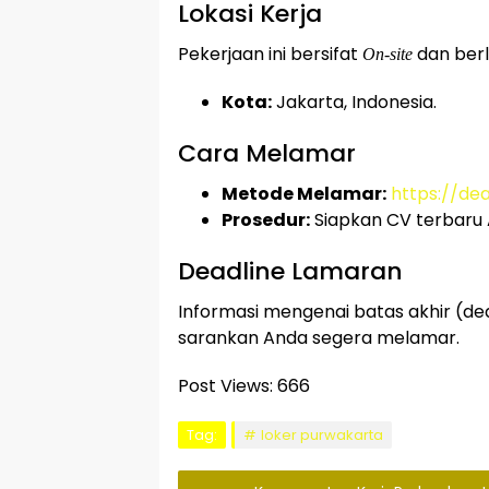
Lokasi Kerja
Pekerjaan ini bersifat
dan berlo
On-site
Kota:
Jakarta, Indonesia.
Cara Melamar
Metode Melamar:
https://dea
Prosedur:
Siapkan CV terbaru
Deadline Lamaran
Informasi mengenai batas akhir (de
sarankan Anda segera melamar.
Post Views:
666
Tag:
loker purwakarta