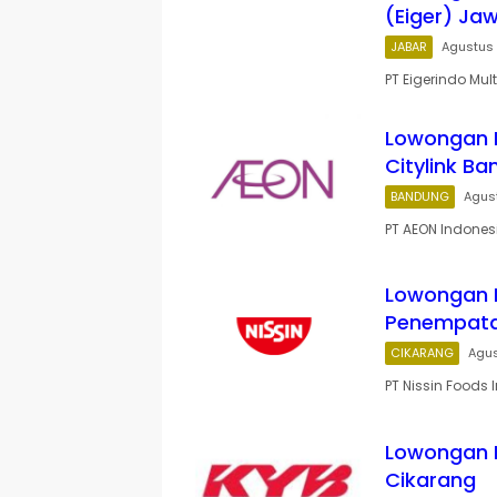
(Eiger) Ja
JABAR
Agustus 
PT Eigerindo Mul
Lowongan 
Citylink B
BANDUNG
Agus
PT AEON Indonesi
Lowongan K
Penempata
CIKARANG
Agus
PT Nissin Foods 
Lowongan 
Cikarang