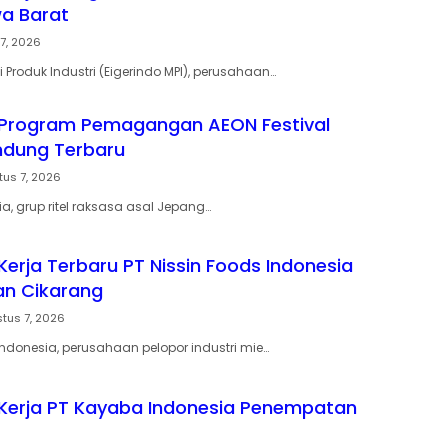
wa Barat
7, 2026
ti Produk Industri (Eigerindo MPI), perusahaan…
Program Pemagangan AEON Festival
andung Terbaru
tus 7, 2026
a, grup ritel raksasa asal Jepang…
erja Terbaru PT Nissin Foods Indonesia
n Cikarang
tus 7, 2026
Indonesia, perusahaan pelopor industri mie…
Kerja PT Kayaba Indonesia Penempatan