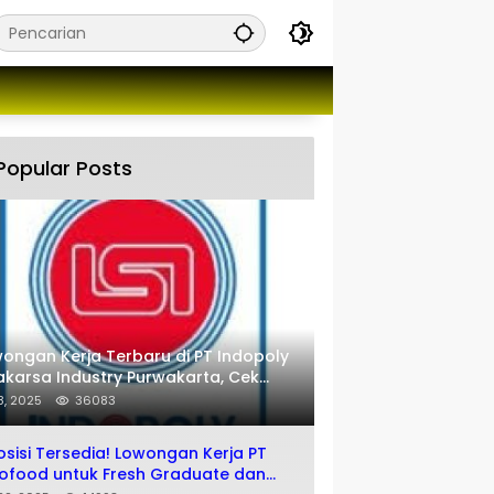
Popular Posts
ongan Kerja Terbaru di PT Indopoly
karsa Industry Purwakarta, Cek
engkapnya disini
 8, 2025
36083
osisi Tersedia! Lowongan Kerja PT
ofood untuk Fresh Graduate dan