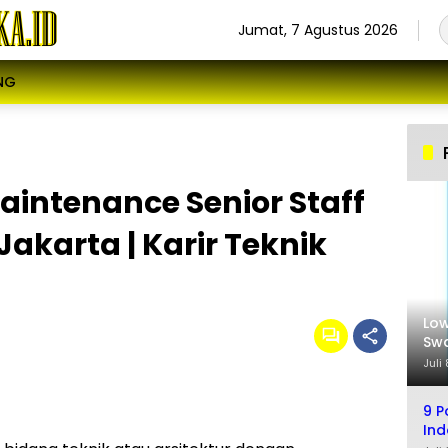
Jumat, 7 Agustus 2026
NG
intenance Senior Staff
Jakarta | Karir Teknik
Low
Swa
Sel
Juli
9 P
Ind