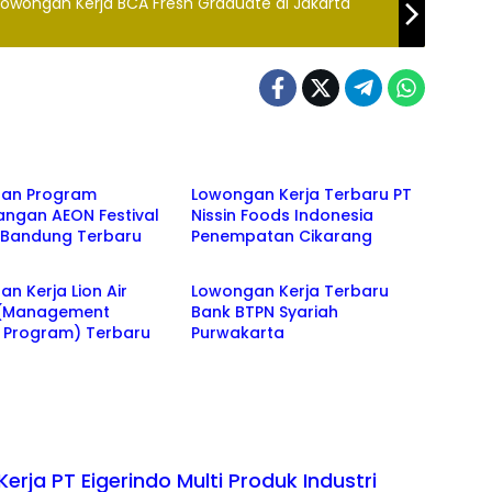
Lowongan Kerja BCA Fresh Graduate di Jakarta
NG
CIKARANG
an Program
Lowongan Kerja Terbaru PT
ngan AEON Festival
Nissin Foods Indonesia
k Bandung Terbaru
Penempatan Cikarang
an kerja
BANK
n Kerja Lion Air
Lowongan Kerja Terbaru
(Management
Bank BTPN Syariah
e Program) Terbaru
Purwakarta
rja PT Eigerindo Multi Produk Industri