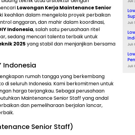
 bidang teknik atau arsitektur dengan
Ta
Juli
mencari
Lowongan Kerja Maintenance Senior
Lo
iki keahlian dalam mengelola proyek perbaikan
Sup
trol anggaran, dan mahir dalam koordinasi,
Lul
Juli
DIY Indonesia
, salah satu perusahaan ritel
Low
r, sedang mencari talenta terbaik untuk
Ind
eknik 2025
yang stabil dan menjanjikan bersama
Juli
Low
Pe
Y Indonesia
Juli
perlengkapan rumah tangga yang berkembang
ko di seluruh Indonesia. Kami berkomitmen untuk
ngan harga terjangkau. Sebagai perusahaan
utuhkan Maintenance Senior Staff yang andal
baikan dan pemeliharaan berjalan lancar,
rbaik.
ntenance Senior Staff)