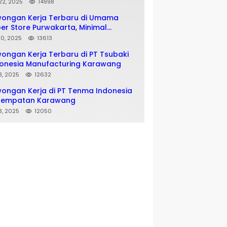
matan SMA SMK
 22, 2025
14998
wongan Kerja Terbaru di Umama
er Store Purwakarta, Minimal
usan SMA SMK
 10, 2025
13613
ongan Kerja Terbaru di PT Tsubaki
onesia Manufacturing Karawang
 8, 2025
12632
ongan Kerja di PT Tenma Indonesia
nempatan Karawang
 8, 2025
12050