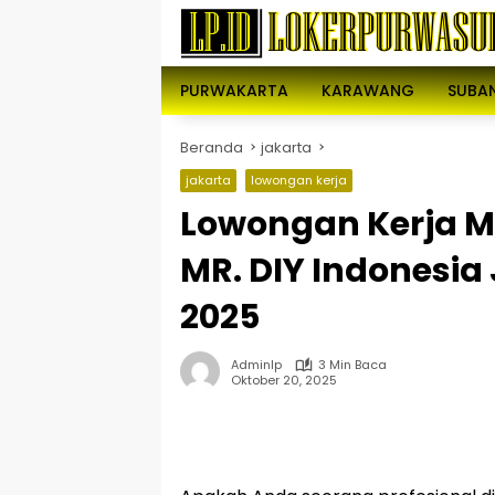
Langsung
ke
konten
PURWAKARTA
KARAWANG
SUBA
Beranda
jakarta
jakarta
lowongan kerja
Lowongan Kerja Ma
MR. DIY Indonesia 
2025
Adminlp
3 Min Baca
Oktober 20, 2025