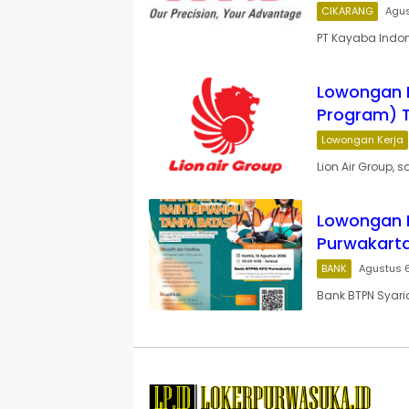
CIKARANG
Agus
PT Kayaba Indon
Lowongan K
Program) 
Lowongan Kerja
Lion Air Group,
Lowongan K
Purwakart
BANK
Agustus 
Bank BTPN Syari