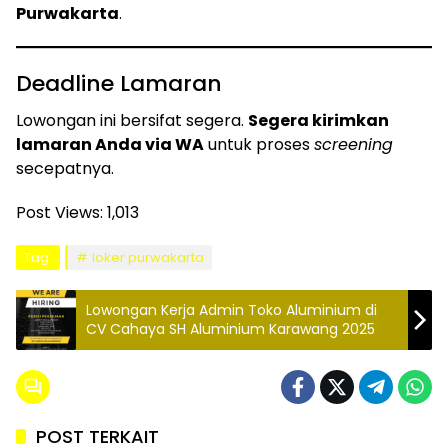
Purwakarta
.
Deadline Lamaran
Lowongan ini bersifat segera.
Segera kirimkan
lamaran Anda via WA
untuk proses
screening
secepatnya.
Post Views:
1,013
Tag:
loker purwakarta
Lowongan Kerja Admin Toko Aluminium di
CV Cahaya SH Aluminium Karawang 2025
POST TERKAIT