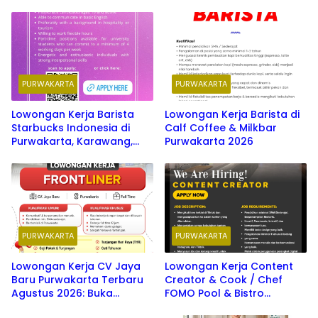
PURWAKARTA
PURWAKARTA
Lowongan Kerja Barista
Lowongan Kerja Barista di
Starbucks Indonesia di
Calf Coffee & Milkbar
Purwakarta, Karawang,
Purwakarta 2026
Cikarang Terbaru 2026
PURWAKARTA
PURWAKARTA
Lowongan Kerja CV Jaya
Lowongan Kerja Content
Baru Purwakarta Terbaru
Creator & Cook / Chef
Agustus 2026: Buka
FOMO Pool & Bistro
PURWAKARTA
Berbagai Posisi Menarik
Purwakarta Terbaru 2026