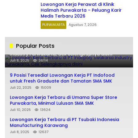
Lowongan Kerja Perawat di Klinik
Halimah Purwakarta – Peluang Karir
Medis Terbaru 2026
PURWAKARTA
Agustus 7, 2026
Popular Posts
Lowongan Kerja Terbaru di PT Indopoly Swakarsa
Industry Purwakarta, Cek Selengkapnya disini
Juli 8, 2025
36114
9 Posisi Tersedia! Lowongan Kerja PT Indofood
untuk Fresh Graduate dan Tamatan SMA SMK
Juli 22, 2025
15009
Lowongan Kerja Terbaru di Umama Super Store
Purwakarta, Minimal Lulusan SMA SMK
Juli 10, 2025
13624
Lowongan Kerja Terbaru di PT Tsubaki Indonesia
Manufacturing Karawang
Juli 8, 2025
12637