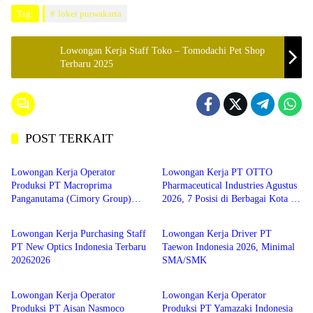
Tag:
loker purwakarta
Lowongan Kerja Staff Toko – Tomodachi Pet Shop
Terbaru 2025
POST TERKAIT
SMA/SMK
SMA/SMK
Lowongan Kerja Operator
Lowongan Kerja PT OTTO
Produksi PT Macroprima
Pharmaceutical Industries Agustus
Panganutama (Cimory Group)
2026, 7 Posisi di Berbagai Kota di
JABAR
SMA/SMK
Jawa Barat 2026
Jawa Barat
Lowongan Kerja Purchasing Staff
Lowongan Kerja Driver PT
PT New Optics Indonesia Terbaru
Taewon Indonesia 2026, Minimal
20262026
SMA/SMK
SMA/SMK
SMA/SMK
Lowongan Kerja Operator
Lowongan Kerja Operator
Produksi PT Aisan Nasmoco
Produksi PT Yamazaki Indonesia