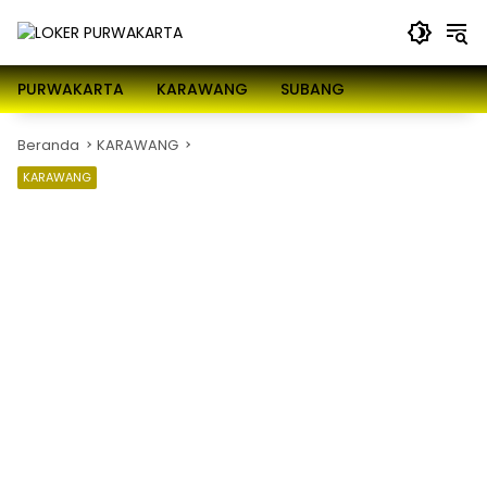
Langsung
ke
konten
PURWAKARTA
KARAWANG
SUBANG
Beranda
KARAWANG
KARAWANG