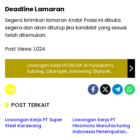
Deadline Lamaran
Segera kirimkan lamaran Anda! Posisi ini dibuka
segera dan akan ditutup jika kandidat yang sesuai
telah ditemukan.
Post Views:
1,024
Lowongan Kerja FIFGROUP di Purwakarta,
Subang, Cikampek, Karawang (Banyak
Posisi)
POST TERKAIT
KARAWANG
KARAWANG
Lowongan Kerja PT Super
Lowongan Kerja PT
Steel Karawang
Hinomoto Manufacturing
Indonesia Penempatan
CIKARANG
KARAWANG
Karawang