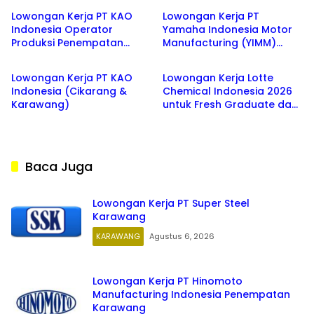
Lowongan Kerja PT KAO
Lowongan Kerja PT
Indonesia Operator
Yamaha Indonesia Motor
Produksi Penempatan
Manufacturing (YIMM)
CIKARANG
KARAWANG
Cikarang & Karawang
Karawang
Lowongan Kerja PT KAO
Lowongan Kerja Lotte
Indonesia (Cikarang &
Chemical Indonesia 2026
Karawang)
untuk Fresh Graduate dan
Kandidat Berpengalaman
Baca Juga
Lowongan Kerja PT Super Steel
Karawang
KARAWANG
Agustus 6, 2026
Lowongan Kerja PT Hinomoto
Manufacturing Indonesia Penempatan
Karawang