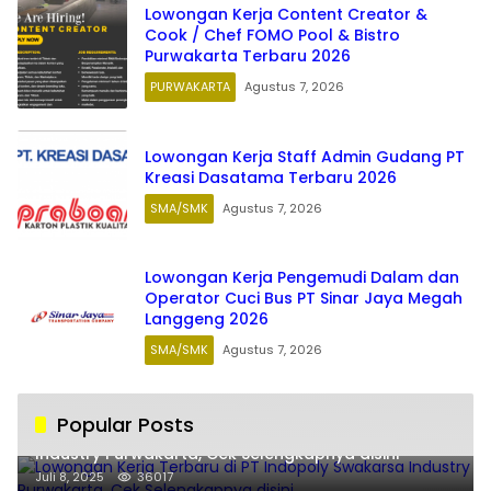
Lowongan Kerja Content Creator &
Cook / Chef FOMO Pool & Bistro
Purwakarta Terbaru 2026
PURWAKARTA
Agustus 7, 2026
Lowongan Kerja Staff Admin Gudang PT
Kreasi Dasatama Terbaru 2026
SMA/SMK
Agustus 7, 2026
Lowongan Kerja Pengemudi Dalam dan
Operator Cuci Bus PT Sinar Jaya Megah
Langgeng 2026
SMA/SMK
Agustus 7, 2026
Popular Posts
Lowongan Kerja Terbaru di PT Indopoly Swakarsa
Industry Purwakarta, Cek Selengkapnya disini
Juli 8, 2025
36017