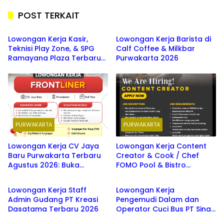
POST TERKAIT
SMA/SMK
PURWAKARTA
Lowongan Kerja Kasir,
Lowongan Kerja Barista di
Teknisi Play Zone, & SPG
Calf Coffee & Milkbar
Ramayana Plaza Terbaru
Purwakarta 2026
Agustus 2026
PURWAKARTA
PURWAKARTA
Lowongan Kerja CV Jaya
Lowongan Kerja Content
Baru Purwakarta Terbaru
Creator & Cook / Chef
Agustus 2026: Buka
FOMO Pool & Bistro
SMA/SMK
SMA/SMK
Berbagai Posisi Menarik
Purwakarta Terbaru 2026
Lowongan Kerja Staff
Lowongan Kerja
Admin Gudang PT Kreasi
Pengemudi Dalam dan
Dasatama Terbaru 2026
Operator Cuci Bus PT Sinar
Jaya Megah Langgeng