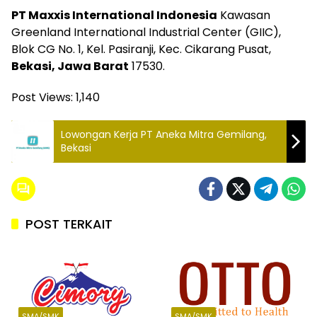
PT Maxxis International Indonesia
Kawasan
Greenland International Industrial Center (GIIC),
Blok CG No. 1, Kel. Pasiranji, Kec. Cikarang Pusat,
Bekasi, Jawa Barat
17530.
Post Views:
1,140
Lowongan Kerja PT Aneka Mitra Gemilang,
Bekasi
POST TERKAIT
SMA/SMK
SMA/SMK