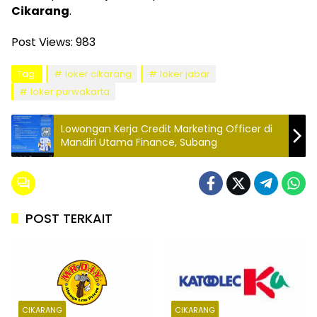
Cikarang
.
Post Views:
983
Tag:
loker cikarang
loker jabar
loker purwakarta
Lowongan Kerja Credit Marketing Officer di
Mandiri Utama Finance, Subang
POST TERKAIT
CIKARANG
CIKARANG