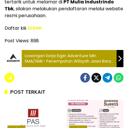
tertarik untuk melamar di
PT Mulia Industrindo
Tbk
, silakan melakukan pendaftaran melalui website
resmi perusahaan.
Daftar kik
DISINI
Post Views:
898
Lowongan Kerja Eiger Adventure Min
SMA/SMK- Penempatan Wilayah Jawa Barat
& Seluruh Indonesia Buruan Daftar!!
POST TERKAIT