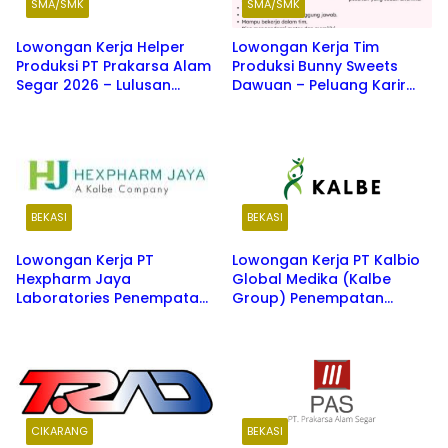
SMA/SMK
SMA/SMK
Lowongan Kerja Helper
Lowongan Kerja Tim
Produksi PT Prakarsa Alam
Produksi Bunny Sweets
Segar 2026 – Lulusan
Dawuan – Peluang Karir
SMA/SMK Sederajat
Terbaru 2026
BEKASI
BEKASI
Lowongan Kerja PT
Lowongan Kerja PT Kalbio
Hexpharm Jaya
Global Medika (Kalbe
Laboratories Penempatan
Group) Penempatan
Cikarang
Cikarang
CIKARANG
BEKASI