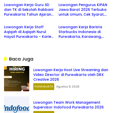
Lowongan Kerja Guru SD
Lowongan Pengurus KIPAN
dan TK di Sekolah Rabbani
Jawa Barat 2026 Terbuka
Purwakarta Tahun Ajaran
untuk Umum, Cek Syarat,
PURWAKARTA
PURWAKARTA
2026/2027
Jadwal, dan 5 Zona
Wilayah Penempatan
Lowongan Kerja Staff
Lowongan Kerja Barista
Aqiqah di Aqiqah Nurul
Starbucks Indonesia di
Hayat Purwakarta – Karier
Purwakarta, Karawang,
2026
Cikarang Terbaru 2026
Baca Juga
Lowongan Kerja Host Live Streaming dan
Video Director di Purwakarta oleh DRX
Creative 2026
PURWAKARTA
Agustus 8, 2026
Lowongan Team Work Management
Supervisor Indofood Purwakarta 2026