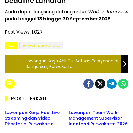
Deadline Lamaran
Anda dapat langsung datang untuk
Walk In Interview
pada tanggal
13 hingga 20 September 2025
.
Post Views:
1,027
Tag:
loker purwakarta
Lowongan Kerja Ahli Gizi Satuan Pelayanan di
Bungursari, Purwakarta
POST TERKAIT
PURWAKARTA
PURWAKARTA
Lowongan Kerja Host Live
Lowongan Team Work
Streaming dan Video
Management Supervisor
Director di Purwakarta
Indofood Purwakarta 2026
PURWAKARTA
PURWAKARTA
oleh DRX Creative 2026