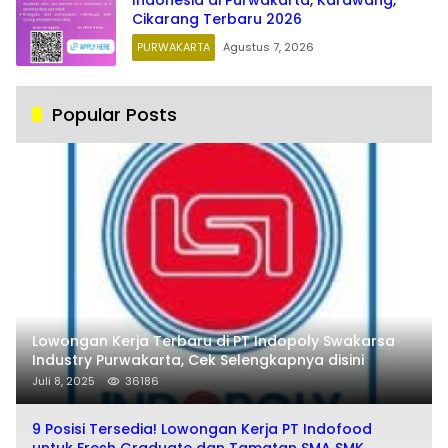
Cikarang Terbaru 2026
PURWAKARTA
Agustus 7, 2026
Popular Posts
Lowongan Kerja Terbaru di PT Indopoly Swakarsa
Industry Purwakarta, Cek Selengkapnya disini
Juli 8, 2025
36186
9 Posisi Tersedia! Lowongan Kerja PT Indofood