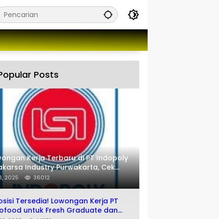
Popular Posts
ongan Kerja Terbaru di PT Indopoly
karsa Industry Purwakarta, Cek
engkapnya disini
 8, 2025
36012
osisi Tersedia! Lowongan Kerja PT
ofood untuk Fresh Graduate dan