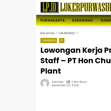
Langsung
ke
konten
PURWAKARTA
KARAWANG
SUBA
Beranda
CIKARANG
CIKARANG
PT
Lowongan Kerja P
Staff – PT Hon Ch
Plant
Adminlp
2 Min Baca
Desember 20, 2025