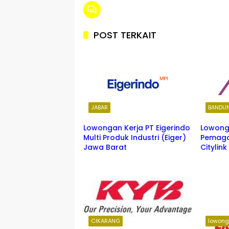
POST TERKAIT
JABAR
BANDU
Lowongan Kerja PT Eigerindo
Lowong
Multi Produk Industri (Eiger)
Pemaga
Jawa Barat
Citylin
CIKARANG
lowong