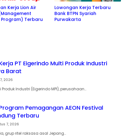
n Kerja Lion Air
Lowongan Kerja Terbaru
(Management
Bank BTPN Syariah
e Program) Terbaru
Purwakarta
rja PT Eigerindo Multi Produk Industri
wa Barat
7, 2026
ti Produk Industri (Eigerindo MPI), perusahaan…
Program Pemagangan AEON Festival
andung Terbaru
tus 7, 2026
a, grup ritel raksasa asal Jepang…