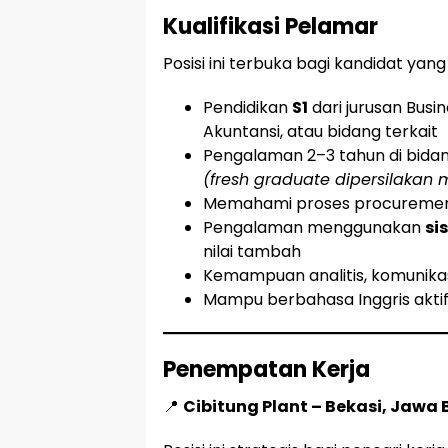
Kualifikasi Pelamar
Posisi ini terbuka bagi kandidat ya
Pendidikan
S1
dari jurusan Busi
Akuntansi, atau bidang terkait
Pengalaman 2–3 tahun di bid
(fresh graduate dipersilakan
Memahami proses procurement
Pengalaman menggunakan
si
nilai tambah
Kemampuan analitis, komunikasi
Mampu berbahasa Inggris aktif,
Penempatan Kerja
📍
Cibitung Plant – Bekasi, Jawa 