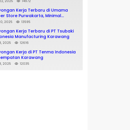
matan SMA SMK
 22, 2025
14972
wongan Kerja Terbaru di Umama
er Store Purwakarta, Minimal
usan SMA SMK
 10, 2025
13595
ongan Kerja Terbaru di PT Tsubaki
onesia Manufacturing Karawang
 8, 2025
12616
ongan Kerja di PT Tenma Indonesia
nempatan Karawang
 8, 2025
12035