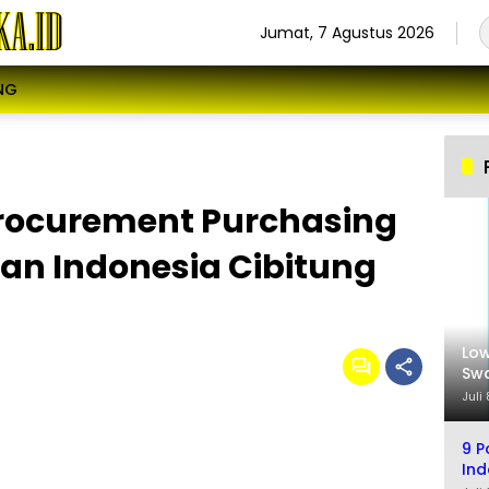
Jumat, 7 Agustus 2026
NG
rocurement Purchasing
uan Indonesia Cibitung
Low
Swa
Sel
Juli
9 P
Ind