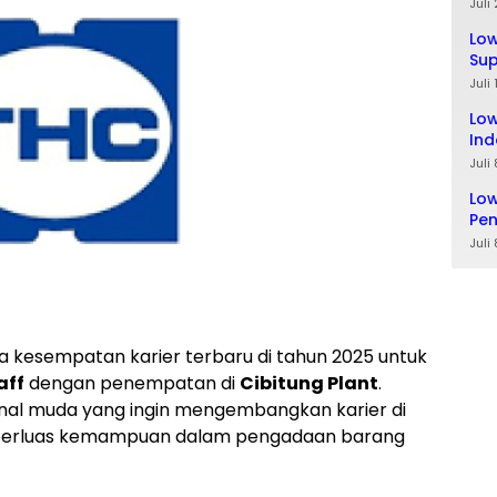
Ta
Juli
Lo
Sup
Lul
Juli
Low
Ind
Juli
Low
Pe
Juli
kesempatan karier terbaru di tahun 2025 untuk
aff
dengan penempatan di
Cibitung Plant
.
onal muda yang ingin mengembangkan karier di
mperluas kemampuan dalam pengadaan barang