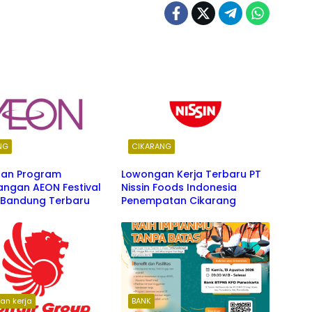
NG
CIKARANG
an Program
Lowongan Kerja Terbaru PT
ngan AEON Festival
Nissin Foods Indonesia
k Bandung Terbaru
Penempatan Cikarang
an kerja
BANK