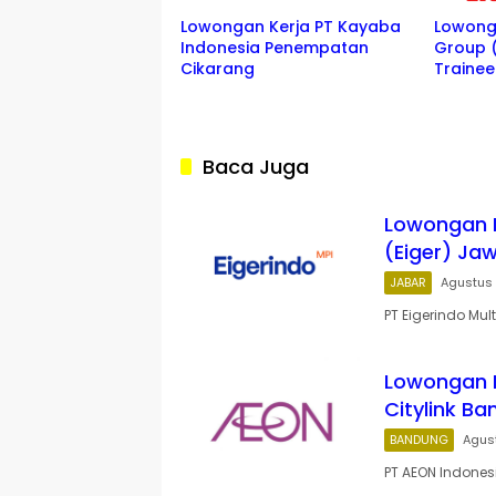
Lowongan Kerja PT Kayaba
Lowonga
Indonesia Penempatan
Group 
Cikarang
Traine
Baca Juga
Lowongan Ke
(Eiger) Ja
JABAR
Agustus 
PT Eigerindo Mul
Lowongan 
Citylink B
BANDUNG
Agus
PT AEON Indonesi