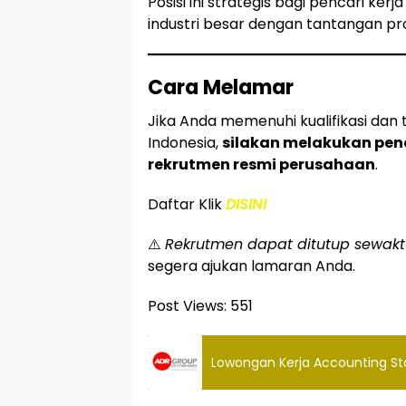
Posisi ini strategis bagi pencari k
industri besar dengan tantangan pro
Cara Melamar
Jika Anda memenuhi kualifikasi da
Indonesia,
silakan melakukan pend
rekrutmen resmi perusahaan
.
Daftar Klik
DISINI
⚠️
Rekrutmen dapat ditutup sewaktu
segera ajukan lamaran Anda.
Post Views:
551
Lowongan Kerja Accounting St