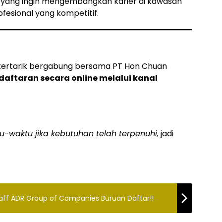
erja yang ingin mengembangkan karier di kawasan
fesional yang kompetitif.
n tertarik bergabung bersama PT Hon Chuan
aftaran secara online melalui kanal
-waktu jika kebutuhan telah terpenuhi,
jadi
aff ADR Group of Companies Buruan Daftar!!