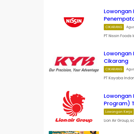
Lowongan K
Penempata
CIKARANG
Agus
PT Nissin Foods 
Lowongan 
Cikarang
CIKARANG
Agus
PT Kayaba Indon
Lowongan K
Program) 
Lowongan Kerja
Lion Air Group,