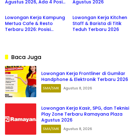
Agustus 2026, Ada 4 Posisi
Agustus 2026
SMA/SMK
SMA/SMK
Menarik untuk Fresh
Graduate SMK hingga S1
Lowongan Kerja Kampung
Lowongan Kerja Kitchen
Mertua Cafe & Resto
Staff & Barista di Titik
Terbaru 2026: Posisi
Teduh Terbaru 2026
Waiters, Barista, dan
Washer
Baca Juga
Lowongan Kerja Frontliner di Gumilar
Handphone & Elektronik Terbaru 2026
SMA/SMK
Agustus 8, 2026
Lowongan Kerja Kasir, SPG, dan Teknisi
Play Zone Terbaru Ramayana Plaza
Agustus 2026
SMA/SMK
Agustus 8, 2026