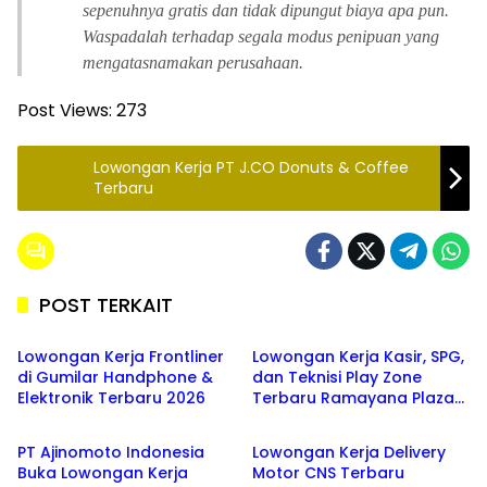
sepenuhnya gratis dan tidak dipungut biaya apa pun.
Waspadalah terhadap segala modus penipuan yang
mengatasnamakan perusahaan.
Post Views:
273
Lowongan Kerja PT J.CO Donuts & Coffee
Terbaru
POST TERKAIT
SMA/SMK
SMA/SMK
Lowongan Kerja Frontliner
Lowongan Kerja Kasir, SPG,
di Gumilar Handphone &
dan Teknisi Play Zone
Elektronik Terbaru 2026
Terbaru Ramayana Plaza
SMA/SMK
SMA/SMK
Agustus 2026
PT Ajinomoto Indonesia
Lowongan Kerja Delivery
Buka Lowongan Kerja
Motor CNS Terbaru