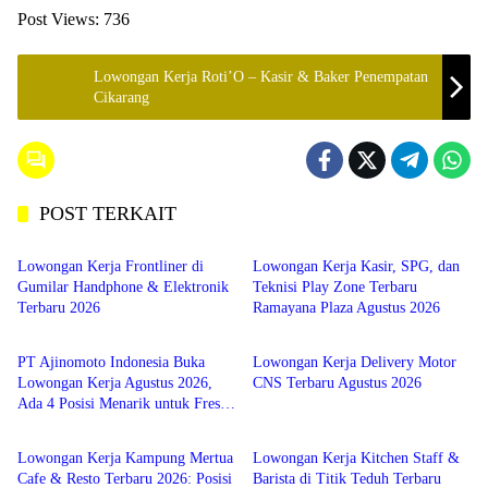
Post Views:
736
Lowongan Kerja Roti’O – Kasir & Baker Penempatan
Cikarang
POST TERKAIT
SMA/SMK
SMA/SMK
Lowongan Kerja Frontliner di
Lowongan Kerja Kasir, SPG, dan
Gumilar Handphone & Elektronik
Teknisi Play Zone Terbaru
Terbaru 2026
Ramayana Plaza Agustus 2026
SMA/SMK
SMA/SMK
PT Ajinomoto Indonesia Buka
Lowongan Kerja Delivery Motor
Lowongan Kerja Agustus 2026,
CNS Terbaru Agustus 2026
Ada 4 Posisi Menarik untuk Fresh
SMA/SMK
SMA/SMK
Graduate SMK hingga S1
Lowongan Kerja Kampung Mertua
Lowongan Kerja Kitchen Staff &
Cafe & Resto Terbaru 2026: Posisi
Barista di Titik Teduh Terbaru