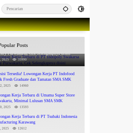
Popular Posts
ongan Kerja Terbaru di PT Indopoly Swakarsa
stry Purwakarta, Cek Selengkapnya disini
8, 2025
35990
sisi Tersedia! Lowongan Kerja PT Indofood
uk Fresh Graduate dan Tamatan SMA SMK
22, 2025
14960
ongan Kerja Terbaru di Umama Super Store
wakarta, Minimal Lulusan SMA SMK
10, 2025
13593
ngan Kerja Terbaru di PT Tsubaki Indonesia
ufacturing Karawang
8, 2025
12612