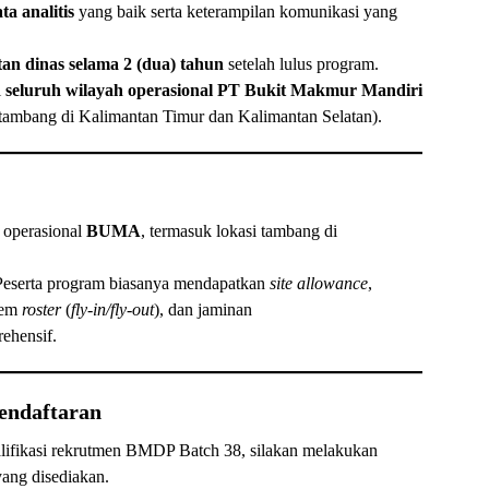
ta analitis
yang baik serta keterampilan komunikasi yang
tan dinas selama 2 (dua) tahun
setelah lulus program.
i
seluruh wilayah operasional PT Bukit Makmur Mandiri
tambang di Kalimantan Timur dan Kalimantan Selatan).
 operasional
BUMA
, termasuk lokasi tambang di
eserta program biasanya mendapatkan
site allowance
,
stem
roster
(
fly-in/fly-out
), dan jaminan
ehensif.
endaftaran
ifikasi rekrutmen BMDP Batch 38, silakan melakukan
ang disediakan.