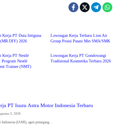
n kerja
lowongan kerja
 Kerja PT Duta Intiguna
Lowongan Kerja Terbaru Lion Air
 (MR.DIY) 2026
Group Posisi Pasasi Min SMA/SMK
n kerja
lowongan kerja
 Kerja PT Nestlé
Lowongan Kerja PT Gondowangi
: Program Nestlé
Tradisional Kosmetika Terbaru 2026
nt Trainee (NMT)
ja PT Isuzu Astra Motor Indonesia Terbaru
Agustus 3, 2026
or Indonesia (IAMI), agen pemegang…