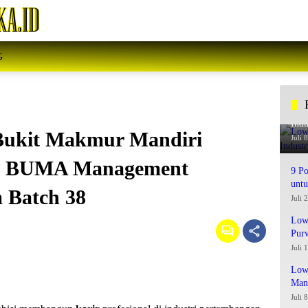
G
Low
Indu
Bukit Makmur Mandiri
Juli 
: BUMA Management
9 Po
unt
 Batch 38
Juli 
Low
Pur
Juli 
Lowo
Man
Juli 