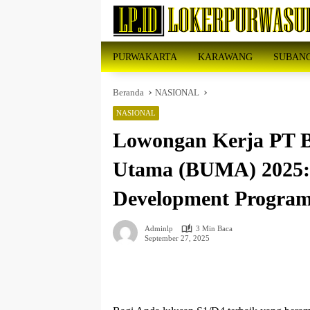
Langsung
ke
konten
PURWAKARTA
KARAWANG
SUBAN
Beranda
NASIONAL
NASIONAL
Lowongan Kerja PT 
Utama (BUMA) 2025
Development Program
Adminlp
3 Min Baca
September 27, 2025