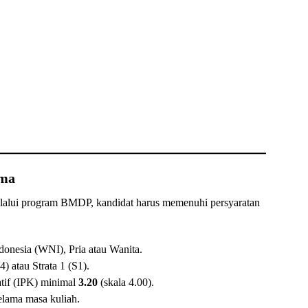
ama
alui program BMDP, kandidat harus memenuhi persyaratan
onesia (WNI), Pria atau Wanita.
 atau Strata 1 (S1).
tif (IPK) minimal
3.20
(skala 4.00).
elama masa kuliah.