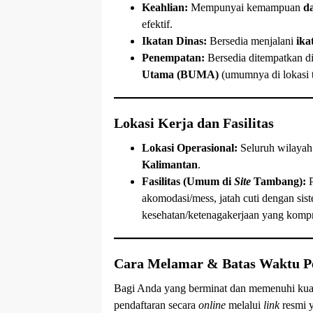
Keahlian:
Mempunyai kemampuan
da
efektif.
Ikatan Dinas:
Bersedia menjalani
ika
Penempatan:
Bersedia ditempatkan d
Utama (BUMA)
(umumnya di lokasi 
Lokasi Kerja dan Fasilitas
Lokasi Operasional:
Seluruh wilayah
Kalimantan
.
Fasilitas (Umum di
Site
Tambang):
P
akomodasi/mess, jatah cuti dengan si
kesehatan/ketenagakerjaan yang kompr
Cara Melamar & Batas Waktu P
Bagi Anda yang berminat dan memenuhi kual
pendaftaran secara
online
melalui
link
resmi y