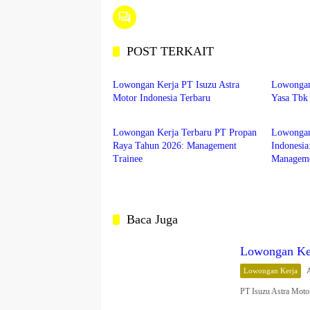
POST TERKAIT
lowongan kerja
lowonga
Lowongan Kerja PT Isuzu Astra
Lowongan
Motor Indonesia Terbaru
Yasa Tbk
lowongan kerja
lowonga
Lowongan Kerja Terbaru PT Propan
Lowongan
Raya Tahun 2026: Management
Indonesia
Trainee
Manageme
Baca Juga
Lowongan Ker
Lowongan Kerja
PT Isuzu Astra Mot