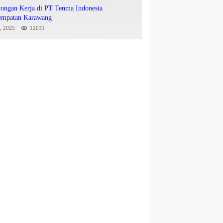
ongan Kerja di PT Tenma Indonesia
empatan Karawang
8, 2025
12031