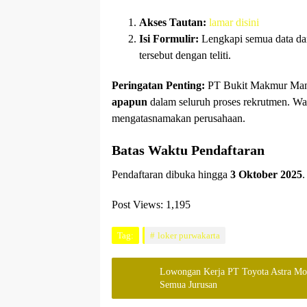
Akses Tautan:
lamar disini
Isi Formulir:
Lengkapi semua data dan
tersebut dengan teliti.
Peringatan Penting:
PT Bukit Makmur Ma
apapun
dalam seluruh proses rekrutmen. Wa
mengatasnamakan perusahaan.
Batas Waktu Pendaftaran
Pendaftaran dibuka hingga
3 Oktober 2025
.
Post Views:
1,195
Tag:
loker purwakarta
Lowongan Kerja PT Toyota Astra Mo
Semua Jurusan