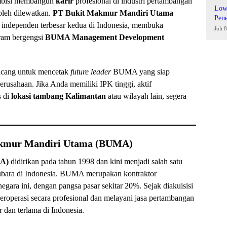
ambisi membangun
karir
profesional di industri pertambangan
Low
oleh dilewatkan.
PT Bukit Makmur Mandiri Utama
Pen
a independen terbesar kedua di Indonesia, membuka
Juli 
ram bergengsi
BUMA Management Development
ncang untuk mencetak
future leader
BUMA yang siap
erusahaan. Jika Anda memiliki IPK tinggi, aktif
s di
lokasi tambang Kalimantan
atau wilayah lain, segera
Makmur Mandiri Utama (BUMA)
MA)
didirikan pada tahun 1998 dan kini menjadi salah satu
tubara di Indonesia. BUMA merupakan kontraktor
gara ini, dengan pangsa pasar sekitar 20%. Sejak diakuisisi
operasi secara profesional dan melayani jasa pertambangan
 dan terlama di Indonesia.