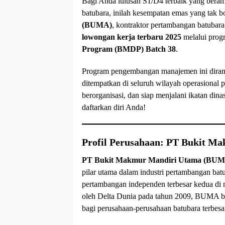
Bagi Anda lulusan S1/D4 terbaik yang ber
batubara, inilah kesempatan emas yang tak b
(BUMA)
, kontraktor pertambangan batubar
lowongan kerja terbaru 2025
melalui prog
Program (BMDP) Batch 38
.
Program pengembangan manajemen ini dira
ditempatkan di seluruh wilayah operasional p
berorganisasi, dan siap menjalani ikatan dina
daftarkan diri Anda!
Profil Perusahaan: PT Bukit 
PT Bukit Makmur Mandiri Utama (BU
pilar utama dalam industri pertambangan ba
pertambangan independen terbesar kedua di ne
oleh Delta Dunia pada tahun 2009, BUMA ber
bagi perusahaan-perusahaan batubara terbesar