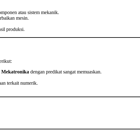
ponen atau sistem mekanik.
erbaikan mesin.
il produksi.
erikut:
k Mekatronika
dengan predikat sangat memuaskan.
an terkait numerik.