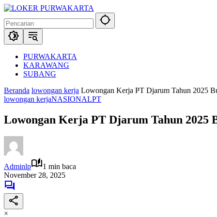
Langsung
ke
konten
PURWAKARTA
KARAWANG
SUBANG
Beranda
lowongan kerja
Lowongan Kerja PT Djarum Tahun 2025 Bu
lowongan kerja
NASIONAL
PT
Lowongan Kerja PT Djarum Tahun 2025 B
Adminlp
1 min baca
November 28, 2025
×