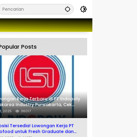
Popular Posts
ongan Kerja Terbaru di PT Indopoly
karsa Industry Purwakarta, Cek
engkapnya disini
 8, 2025
36017
osisi Tersedia! Lowongan Kerja PT
ofood untuk Fresh Graduate dan