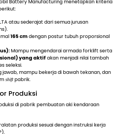
obil Battery Manufacturing menetapkan kriteria
erikut:
LTA atau sederajat dari semua jurusan
ns).
nimal
165 cm
dengan postur tubuh proporsional
us):
Mampu mengendarai armada forklift serta
asional) yang aktif
akan menjadi nilai tambah
s seleksi.
ng jawab, mampu bekerja di bawah tekanan, dan
tem
pabrik.
shift
r Produksi
duksi di pabrik pembuatan aki kendaraan
latan produksi sesuai dengan instruksi kerja
).