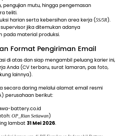
n, pengujian mutu, hingga pengemasan
teliti.
ksi harian serta kebersihan area kerja (
).
5S/5R
supervisor jika ditemukan adanya
n pada material produksi.
an Format Pengiriman Email
si di atas dan siap mengambil peluang karier ini,
a Anda (CV terbaru, surat lamaran, pas foto,
kung lainnya).
a secara daring melalui alamat email resmi
) perusahaan berikut:
wa-battery.co.id
toh:
)
OP_Rian Setiawan
ing lambat
31 Mei 2026
.