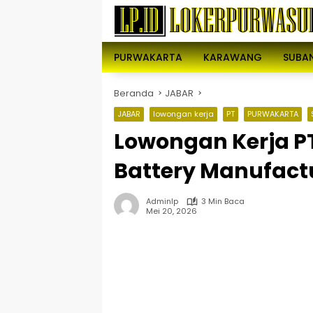
Langsung
ke
konten
PURWAKARTA
KARAWANG
SUBA
Beranda
JABAR
JABAR
lowongan kerja
PT
PURWAKARTA
Lowongan Kerja P
Battery Manufact
Adminlp
3 Min Baca
Mei 20, 2026