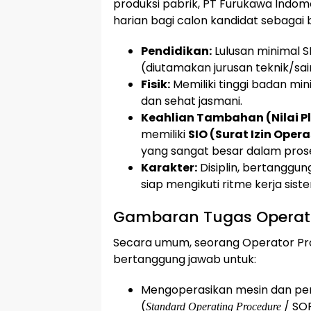
produksi pabrik, PT Furukawa Indom
harian bagi calon kandidat sebagai b
Pendidikan:
Lulusan minimal S
(diutamakan jurusan teknik/sai
Fisik:
Memiliki tinggi badan mi
dan sehat jasmani.
Keahlian Tambahan (Nilai Pl
memiliki
SIO (Surat Izin Oper
yang sangat besar dalam prose
Karakter:
Disiplin, bertanggu
siap mengikuti ritme kerja sis
Gambaran Tugas Operato
Secara umum, seorang Operator Pro
bertanggung jawab untuk:
Mengoperasikan mesin dan pera
(
/ SOP
Standard Operating Procedure