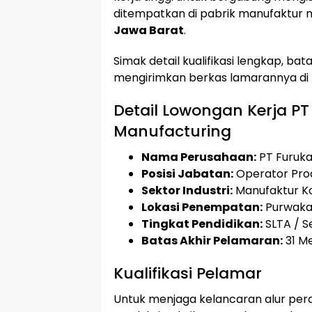
ditempatkan di pabrik manufaktur m
Jawa Barat
.
Simak detail kualifikasi lengkap, bat
mengirimkan berkas lamarannya di 
Detail Lowongan Kerja P
Manufacturing
Nama Perusahaan:
PT Furuka
Posisi Jabatan:
Operator Pro
Sektor Industri:
Manufaktur Ko
Lokasi Penempatan:
Purwakar
Tingkat Pendidikan:
SLTA / 
Batas Akhir Pelamaran:
31 Me
Kualifikasi Pelamar
Untuk menjaga kelancaran alur perak