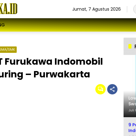
Jumat, 7 Agustus 2026
NG
SMA/SMK
T Furukawa Indomobil
uring – Purwakarta
Low
Swa
Sel
Juli
9 P
Ind