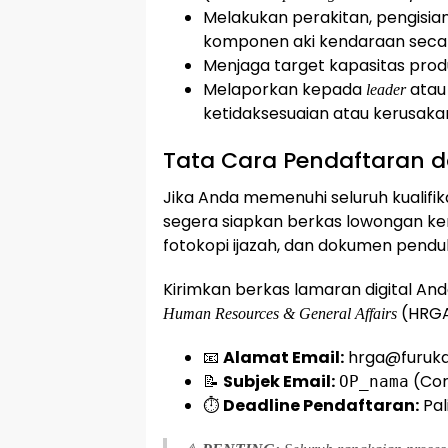
Melakukan perakitan, pengisia
komponen aki kendaraan secara 
Menjaga target kapasitas produ
Melaporkan kepada
atau 
leader
ketidaksesuaian atau kerusaka
Tata Cara Pendaftaran d
Jika Anda memenuhi seluruh kualifika
segera siapkan berkas lowongan kerj
fotokopi ijazah, dan dokumen pendu
Kirimkan berkas lamaran digital And
(HRGA
Human Resources & General Affairs
📧
Alamat Email:
hrga@furuka
📝
Subjek Email:
(Con
OP_nama
⏱️
Deadline Pendaftaran:
Pal