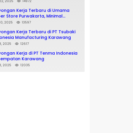
matan SMA SMK
 22, 2025
14972
wongan Kerja Terbaru di Umama
er Store Purwakarta, Minimal
usan SMA SMK
 10, 2025
13597
ongan Kerja Terbaru di PT Tsubaki
onesia Manufacturing Karawang
 8, 2025
12617
ongan Kerja di PT Tenma Indonesia
nempatan Karawang
 8, 2025
12035