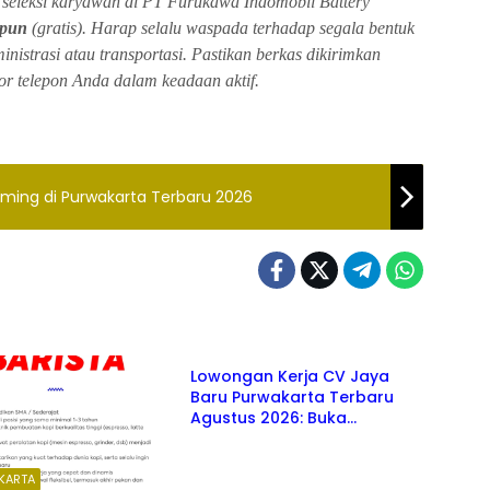
 seleksi karyawan di PT Furukawa Indomobil Battery
 pun
(gratis). Harap selalu waspada terhadap segala bentuk
istrasi atau transportasi. Pastikan berkas dikirimkan
r telepon Anda dalam keadaan aktif.
aming di Purwakarta Terbaru 2026
PURWAKARTA
Lowongan Kerja CV Jaya
Baru Purwakarta Terbaru
Agustus 2026: Buka
Berbagai Posisi Menarik
KARTA