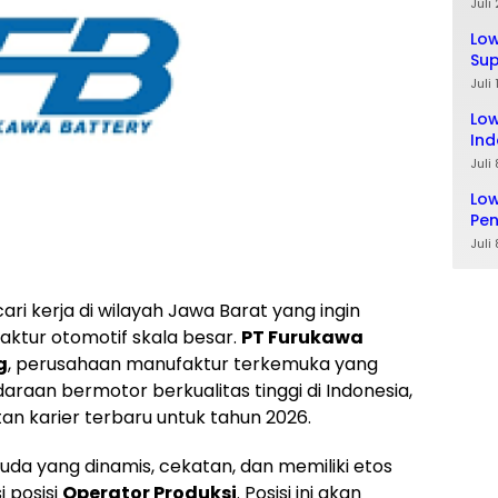
Ta
Juli
Lo
Sup
Lul
Juli
Low
Ind
Juli
Low
Pe
Juli
i kerja di wilayah Jawa Barat yang ingin
aktur otomotif skala besar.
PT Furukawa
g
, perusahaan manufaktur terkemuka yang
araan bermotor berkualitas tinggi di Indonesia,
n karier terbaru untuk tahun 2026.
a yang dinamis, cekatan, dan memiliki etos
i posisi
Operator Produksi
. Posisi ini akan