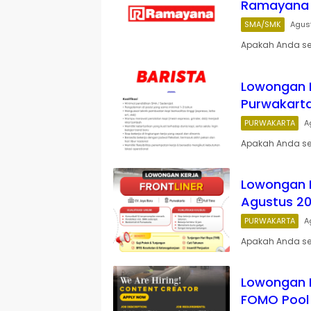
Ramayana 
SMA/SMK
Agus
Apakah Anda sed
Lowongan Ke
Purwakart
PURWAKARTA
A
Apakah Anda se
Lowongan K
Agustus 20
PURWAKARTA
A
Apakah Anda se
Lowongan K
FOMO Pool 