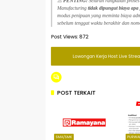
⚠️
PENTING:
Seluruh rangkaian proses
Manufacturing
tidak dipungut biaya apa
modus penipuan yang meminta biaya admin
sebelum tenggat waktu berakhir dan nomo
Post Views:
872
Lowongan Kerja Host Live Stre
POST TERKAIT
SMA/SMK
PURWA