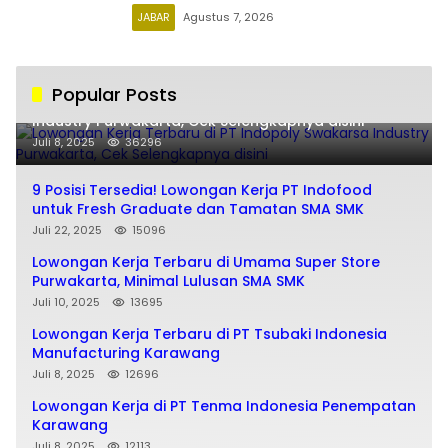
JABAR
Agustus 7, 2026
Popular Posts
Lowongan Kerja Terbaru di PT Indopoly Swakarsa
Industry Purwakarta, Cek Selengkapnya disini
Juli 8, 2025
36296
9 Posisi Tersedia! Lowongan Kerja PT Indofood
untuk Fresh Graduate dan Tamatan SMA SMK
Juli 22, 2025
15096
Lowongan Kerja Terbaru di Umama Super Store
Purwakarta, Minimal Lulusan SMA SMK
Juli 10, 2025
13695
Lowongan Kerja Terbaru di PT Tsubaki Indonesia
Manufacturing Karawang
Juli 8, 2025
12696
Lowongan Kerja di PT Tenma Indonesia Penempatan
Karawang
Juli 8, 2025
12113