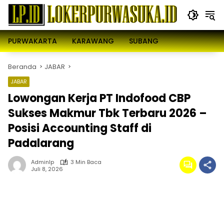
Langsung
ke
konten
PURWAKARTA
KARAWANG
SUBANG
Beranda
JABAR
JABAR
Lowongan Kerja PT Indofood CBP
Sukses Makmur Tbk Terbaru 2026 –
Posisi Accounting Staff di
Padalarang
Adminlp
3 Min Baca
Juli 8, 2026