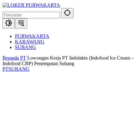
Langsung
ke
konten
PURWAKARTA
KARAWANG
SUBANG
Beranda
PT
Lowongan Kerja PT Indolakto (Indofood Ice Cream –
Indofood CBP) Penempatan Subang
PT
SUBANG