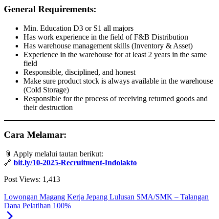
General Requirements:
Min. Education D3 or S1 all majors
Has work experience in the field of F&B Distribution
Has warehouse management skills (Inventory & Asset)
Experience in the warehouse for at least 2 years in the same
field
Responsible, disciplined, and honest
Make sure product stock is always available in the warehouse
(Cold Storage)
Responsible for the process of receiving returned goods and
their destruction
Cara Melamar:
📎 Apply melalui tautan berikut:
🔗
bit.ly/10-2025-Recruitment-Indolakto
Post Views:
1,413
Lowongan Magang Kerja Jepang Lulusan SMA/SMK – Talangan
Dana Pelatihan 100%