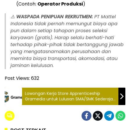
(Contoh:
Operator Produksi
)
⚠️
WASPADA PENIPUAN REKRUTMEN:
PT Mattel
Indonesia tidak pernah memungut biaya apa
pun dalam setiap tahapan proses seleksi
karyawan (gratis). Harap selalu berhati-hati
terhadap pihak-pihak tidak bertanggung jawab
yang mengatasnamakan perusahaan dan
meminta biaya transportasi, akomodasi, atau
jaminan kelulusan.
Post Views:
632
Lowongan Kerja Store Apprenticeship
Gramedia untuk Lulusan SMA/SMK Sederajat
Terbaru 2026