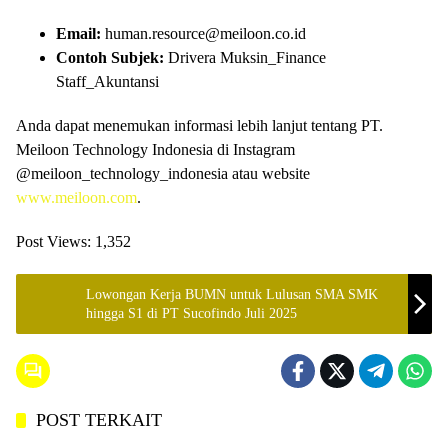
Email:
human.resource@meiloon.co.id
Contoh Subjek:
Drivera Muksin_Finance
Staff_Akuntansi
Anda dapat menemukan informasi lebih lanjut tentang PT.
Meiloon Technology Indonesia di Instagram
@meiloon_technology_indonesia atau website
www.meiloon.com
.
Post Views:
1,352
Lowongan Kerja BUMN untuk Lulusan SMA SMK
hingga S1 di PT Sucofindo Juli 2025
POST TERKAIT
SUBANG
SUBANG