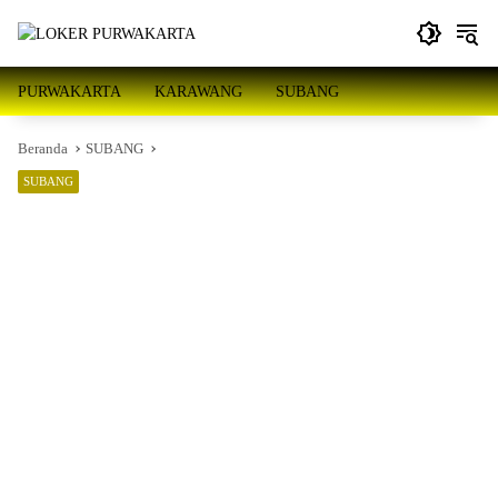
Langsung
ke
konten
PURWAKARTA
KARAWANG
SUBANG
Beranda
SUBANG
SUBANG