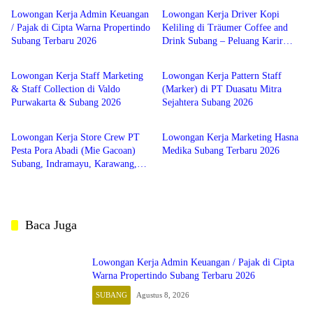
Lowongan Kerja Admin Keuangan
Lowongan Kerja Driver Kopi
/ Pajak di Cipta Warna Propertindo
Keliling di Träumer Coffee and
Subang Terbaru 2026
Drink Subang – Peluang Karir
PURWAKARTA
SUBANG
Kreatif Terbaru 2026
Lowongan Kerja Staff Marketing
Lowongan Kerja Pattern Staff
& Staff Collection di Valdo
(Marker) di PT Duasatu Mitra
Purwakarta & Subang 2026
Sejahtera Subang 2026
SUBANG
SUBANG
Lowongan Kerja Store Crew PT
Lowongan Kerja Marketing Hasna
Pesta Pora Abadi (Mie Gacoan)
Medika Subang Terbaru 2026
Subang, Indramayu, Karawang,
Cirebon & Majalengka Jawa Barat
2026
Baca Juga
Lowongan Kerja Admin Keuangan / Pajak di Cipta
Warna Propertindo Subang Terbaru 2026
SUBANG
Agustus 8, 2026