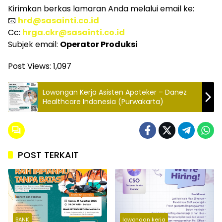
Kirimkan berkas lamaran Anda melalui email ke:
📧
hrd@sasainti.co.id
Cc:
hrga.ckr@sasainti.co.id
Subjek email:
Operator Produksi
Post Views:
1,097
Lowongan Kerja Asisten Apoteker – Danez
Healthcare Indonesia (Purwakarta)
POST TERKAIT
BANK
lowongan kerja